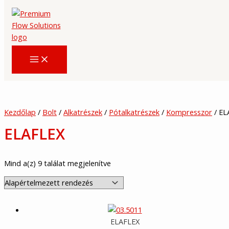
Skip
to
content
Kezdőlap
/
Bolt
/
Alkatrészek
/
Pótalkatrészek
/
Kompresszor
/ EL
ELAFLEX
Mind a(z) 9 találat megjelenítve
ELAFLEX