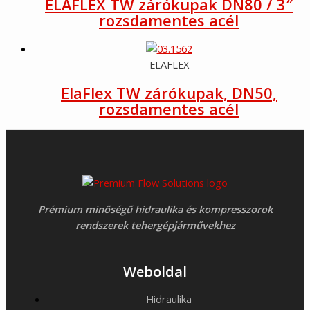
ELAFLEX TW zárókupak DN80 / 3″
rozsdamentes acél
ELAFLEX
ElaFlex TW zárókupak, DN50,
rozsdamentes acél
Prémium minőségű hidraulika és kompresszorok
rendszerek tehergépjárművekhez
Weboldal
Hidraulika