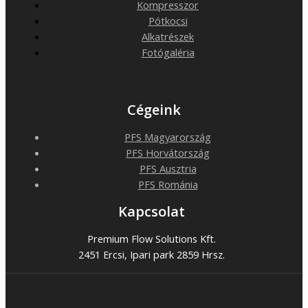
Kompresszor
Pótkocsi
Alkatrészek
Fotógaléria
Cégeink
PFS Magyarország
PFS Horvátország
PFS Ausztria
PFS Románia
Kapcsolat
Premium Flow Solutions Kft.
2451 Ercsi, Ipari park 2859 Hrsz.