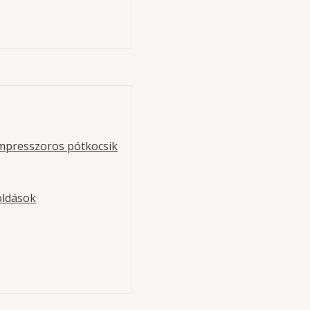
lep 2,3 bar, 2″
 rendszerek tehergépjárművekhez
mpresszoros pótkocsik
oldások