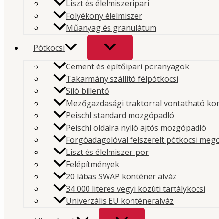
Liszt és élelmiszeripari
Folyékony élelmiszer
Herose biztonsági sze
Műanyag és granulátum
Pótkocsi
Cement és építőipari poranyagok
Takarmány szállító félpótkocsi
Siló billentő
Prémium minőségű hidraulika és kompresszorok
Mezőgazdasági traktorral vontatható ko
Peischl standard mozgópadló
Weboldal
Peischl oldalra nyíló ajtós mozgópadló
Forgóadagolóval felszerelt pótkocsi meg
Hidraulika
Liszt és élelmiszer-por
Kompresszor
Felépítmények
Pótkocsi
20 lábas SWAP konténer alváz
Alkatrészek
34 000 literes vegyi közúti tartálykocsi
Fotógaléria
Univerzális EU konténeralváz
Cégeink