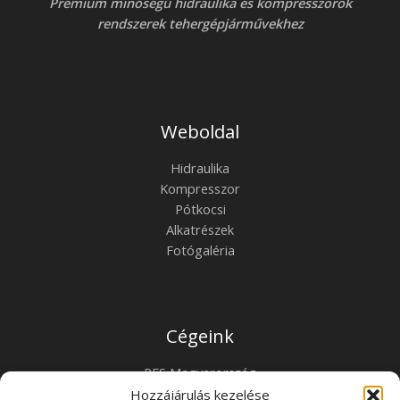
Prémium minőségű hidraulika és kompresszorok
rendszerek tehergépjárművekhez
Weboldal
Hidraulika
Kompresszor
Pótkocsi
Alkatrészek
Fotógaléria
Cégeink
PFS Magyarország
PFS Horvátország
Hozzájárulás kezelése