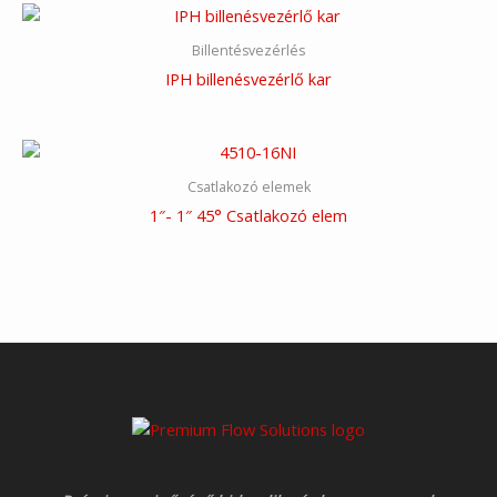
Billentésvezérlés
IPH billenésvezérlő kar
Csatlakozó elemek
1″- 1″ 45° Csatlakozó elem