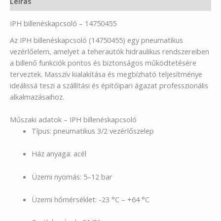
Leírás
IPH billenéskapcsoló – 14750455
Az IPH billenéskapcsoló (14750455) egy pneumatikus
vezérlőelem, amelyet a teherautók hidraulikus rendszereiben
a billenő funkciók pontos és biztonságos működtetésére
terveztek. Masszív kialakítása és megbízható teljesítménye
ideálissá teszi a szállítási és építőipari ágazat professzionális
alkalmazásaihoz.
Műszaki adatok – IPH billenéskapcsoló
Típus: pneumatikus 3/2 vezérlőszelep
Ház anyaga: acél
Üzemi nyomás: 5–12 bar
Üzemi hőmérséklet: -23 °C – +64 °C