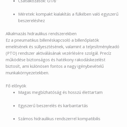
Csatlakozások: G1/8″
Méretek: kompakt kialakítás a fülkében való egyszerű
beszereléshez
Alkalmazás hidraulikus rendszerekben
Ez a pneumatikus billenéskapcsoló a billenőplatók
emelésének és süllyesztésének, valamint a teljesítményleadó
(PTO) rendszer aktiválásának vezérlésére szolgál. Precíz
működése biztonságos és hatékony rakodáskezelést
biztosít, ami különösen fontos a nagy igénybevételű
munkakörnyezetekben.
Fő előnyök
Magas megbízhatóság és hosszú élettartam
Egyszerű beszerelés és karbantartás
Számos hidraulikus rendszerrel kompatibilis