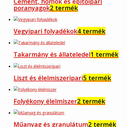
Cement, homok és építőipari
poranyagok
2 termék
Vegyipari folyadékok
4 termék
Takarmány és állateledel
1 termék
Liszt és élelmiszeripari
5 termék
Folyékony élelmiszer
2 termék
Műanyag és granulátum
2 termék