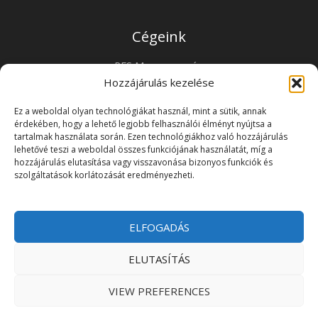
Cégeink
PFS Magyarország
PFS Horvátország
Hozzájárulás kezelése
PFS Ausztria
Ez a weboldal olyan technológiákat használ, mint a sütik, annak
PFS Románia
érdekében, hogy a lehető legjobb felhasználói élményt nyújtsa a
Kapcsolat
tartalmak használata során. Ezen technológiákhoz való hozzájárulás
lehetővé teszi a weboldal összes funkciójának használatát, míg a
hozzájárulás elutasítása vagy visszavonása bizonyos funkciók és
Premium Flow Solutions Kft.
szolgáltatások korlátozását eredményezheti.
2451 Ercsi, Ipari park 2859 Hrsz.
ELFOGADÁS
Copyright © 2026 | Premium Flow Solutions Kft.
ELUTASÍTÁS
Adatkezelési tájékoztató
Felhasználási feltételek
VIEW PREFERENCES
Sütik