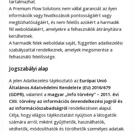
tartalmazhat.
A Premium Flow Solutions nem vállal garanciát az ilyen
információk vagy hivatkozások pontosságáért vagy
megbízhatóságáért, és nem felelős azokért a harmadik
fél weboldalakért, amelyekre a felhasználók átirányításra
kerülhetnek.
A harmadik felek weboldalai saját, független adatkezelési
szabályzattal rendelkeznek, amelyek megismerése a
felhasználó felelőssége.
Jogszabályi alap
A jelen Adatkezelési tájékoztató az
Európai Unió
Általános Adatvédelmi Rendelete (EU) 2016/679
(GDPR)
, valamint a
magyar „Info törvény” – 2011. évi
CXII. törvény az információs önrendelkezési jogról és
az információszabadságról
rendelkezésein alapul.
Célja, hogy világos tájékoztatást nyújtson a látogatók
számára arról, miként gyűjthetők, használhatók,
védhetők, módosíthatók és törölhetők személyes adataik.