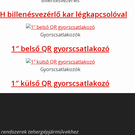
Billentésvezérlés
PH billenésvezérlő kar légkapcsolóval
Gyorscsatlakozók
1″ belső QR gyorscsatlakozó
Gyorscsatlakozók
1″ külső QR gyorscsatlakozó
 rendszerek tehergépjárművekhez