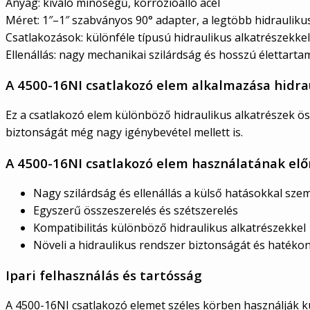
Anyag: kiváló minőségű, korrózióálló acél
Méret: 1″–1″ szabványos 90° adapter, a legtöbb hidrauliku
Csatlakozások: különféle típusú hidraulikus alkatrészekkel
Ellenállás: nagy mechanikai szilárdság és hosszú élettarta
A 4500-16NI csatlakozó elem alkalmazása hidr
Ez a csatlakozó elem különböző hidraulikus alkatrészek ös
biztonságát még nagy igénybevétel mellett is.
A 4500-16NI csatlakozó elem használatának elő
Nagy szilárdság és ellenállás a külső hatásokkal sz
Egyszerű összeszerelés és szétszerelés
Kompatibilitás különböző hidraulikus alkatrészekkel
Növeli a hidraulikus rendszer biztonságát és hatéko
Ipari felhasználás és tartósság
A 4500-16NI csatlakozó elemet széles körben használják k