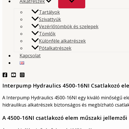
Alkatrészek
Tartályok
Kiváló minőségű elem, amelyet teherautók hidraulik
Szivattyúk
rendszereiben való használatra terveztek, biztosítva
Vezérlőtömbök és szelepek
Tömlők
alkatrészek biztonságos és megbízható csatlakozásá
Különféle alkatrészek
stabilitása és biztonsága érdekében.
Pótalkatrészek
Kapcsolat
TERMÉKLEKÉRDEZÉS - PRODUCT QUERY
Leírás
Interpump Hydraulics 4500-16NI Csatlakozó el
A Interpump Hydraulics 4500-16NI egy kiváló minőségű elem
hidraulikus alkatrészek biztonságos és megbízható csatlako
A 4500-16NI csatlakozó elem műszaki jellemzői