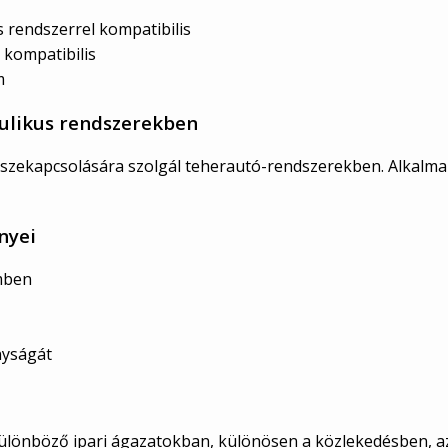
s rendszerrel kompatibilis
 kompatibilis
m
aulikus rendszerekben
szekapcsolására szolgál teherautó-rendszerekben. Alkalmazá
nyei
emben
nyságát
ülönböző ipari ágazatokban, különösen a közlekedésben, az