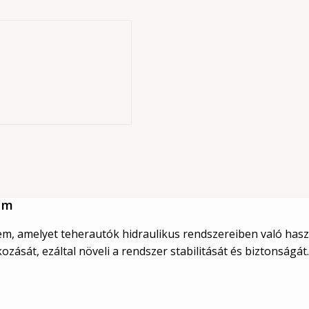
us
 a hidraulikus
t a rendszer
em
, amelyet teherautók hidraulikus rendszereiben való használ
zását, ezáltal növeli a rendszer stabilitását és biztonságát.