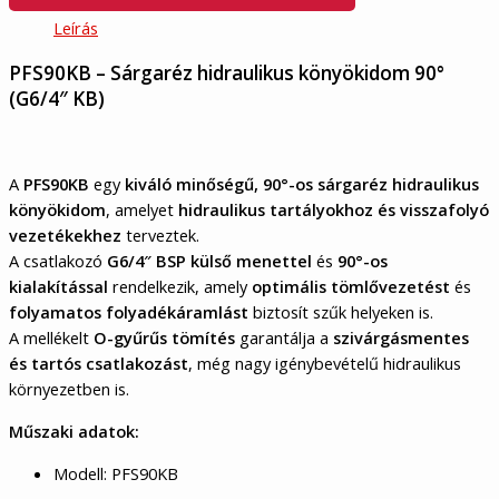
Leírás
PFS90KB – Sárgaréz hidraulikus könyökidom 90°
(G6/4″ KB)
A
PFS90KB
egy
kiváló minőségű, 90°-os sárgaréz hidraulikus
könyökidom
, amelyet
hidraulikus tartályokhoz és visszafolyó
vezetékekhez
terveztek.
A csatlakozó
G6/4″ BSP külső menettel
és
90°-os
kialakítással
rendelkezik, amely
optimális tömlővezetést
és
folyamatos folyadékáramlást
biztosít szűk helyeken is.
A mellékelt
O-gyűrűs tömítés
garantálja a
szivárgásmentes
és tartós csatlakozást
, még nagy igénybevételű hidraulikus
környezetben is.
Műszaki adatok:
Modell: PFS90KB