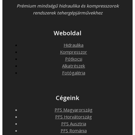
Prémium minőségű hidraulika és kompresszorok
rendszerek tehergépjárművekhez
Weboldal
Hidraulika
Kompresszor
Pótkocsi
Alkatrészek
Fotógaléria
Cégeink
PFS Magyarország
PFS Horvátország
PFS Ausztria
PFS Románia