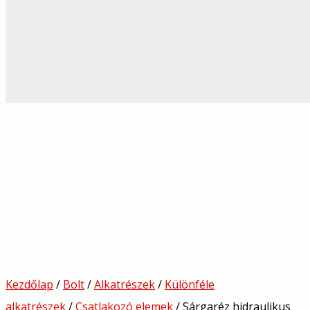
Kezdőlap
/
Bolt
/
Alkatrészek
/
Különféle
alkatrészek
/
Csatlakozó elemek
/ Sárgaréz hidraulikus