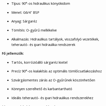
Típus: 90°-os hidraulikus könyökidom
Menet: G6/4″ BSP
Anyag: Sárgaréz
Tömítés: O-gyűrű mellékelve
Alkalmazás: Hidraulikus tartályok, visszafolyó vezetékek,
teherautó- és ipari hidraulika rendszerek
Fő jellemzők:
Tartós, korrózióálló sárgaréz kivitel
Precíz 90°-os kialakítás az optimális tömlőcsatlakozáshoz
Szivárgásmentes zárás az O-gyűrűnek köszönhetően
Könnyen szerelhető és karbantartható
Ideális teherautó- és ipari hidraulikus rendszerekhez