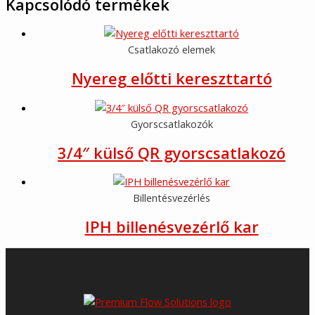
Kapcsolódó termékek
Csatlakozó elemek
Nyereg előtti kereszttartó
Gyorscsatlakozók
3/4″ külső QR gyorscsatlakozó
Billentésvezérlés
IPH billenésvezérlő kar