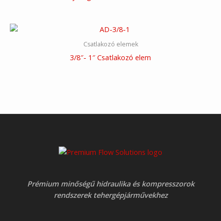
Csatlakozó elemek
3/8″- 1″ Csatlakozó elem
Prémium minőségű hidraulika és kompresszorok
rendszerek tehergépjárművekhez