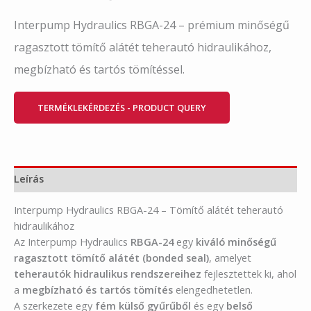
Interpump Hydraulics RBGA-24 – prémium minőségű
ragasztott tömítő alátét teherautó hidraulikához,
megbízható és tartós tömítéssel.
TERMÉKLEKÉRDEZÉS - PRODUCT QUERY
Leírás
Interpump Hydraulics RBGA-24 – Tömítő alátét teherautó
hidraulikához
Az Interpump Hydraulics
RBGA-24
egy
kiváló minőségű
ragasztott tömítő alátét (bonded seal)
, amelyet
teherautók hidraulikus rendszereihez
fejlesztettek ki, ahol
a
megbízható és tartós tömítés
elengedhetetlen.
A szerkezete egy
fém külső gyűrűből
és egy
belső