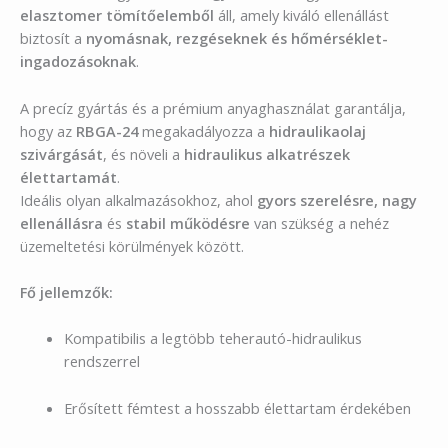
elasztomer tömítőelemből
áll, amely kiváló ellenállást
biztosít a
nyomásnak, rezgéseknek és hőmérséklet-
ingadozásoknak
.
A precíz gyártás és a prémium anyaghasználat garantálja,
hogy az
RBGA-24
megakadályozza a
hidraulikaolaj
szivárgását
, és növeli a
hidraulikus alkatrészek
élettartamát
.
Ideális olyan alkalmazásokhoz, ahol
gyors szerelésre, nagy
ellenállásra
és
stabil működésre
van szükség a nehéz
üzemeltetési körülmények között.
Fő jellemzők:
Kompatibilis a legtöbb teherautó-hidraulikus
rendszerrel
Erősített fémtest a hosszabb élettartam érdekében