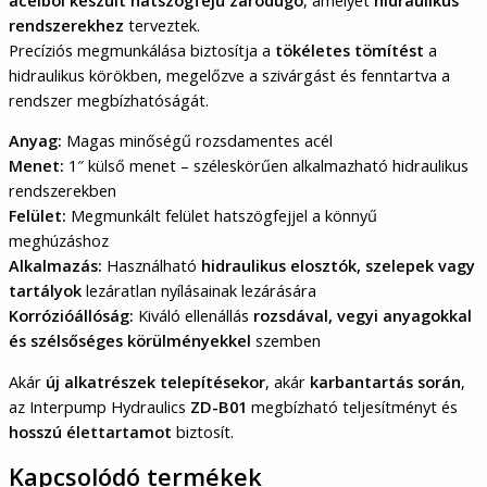
rendszerekhez
terveztek.
Precíziós megmunkálása biztosítja a
tökéletes tömítést
a
hidraulikus körökben, megelőzve a szivárgást és fenntartva a
rendszer megbízhatóságát.
Anyag:
Magas minőségű rozsdamentes acél
Menet:
1″ külső menet – széleskörűen alkalmazható hidraulikus
rendszerekben
Felület:
Megmunkált felület hatszögfejjel a könnyű
meghúzáshoz
Alkalmazás:
Használható
hidraulikus elosztók, szelepek vagy
tartályok
lezáratlan nyílásainak lezárására
Korrózióállóság:
Kiváló ellenállás
rozsdával, vegyi anyagokkal
és szélsőséges körülményekkel
szemben
Akár
új alkatrészek telepítésekor
, akár
karbantartás során
,
az Interpump Hydraulics
ZD-B01
megbízható teljesítményt és
hosszú élettartamot
biztosít.
Kapcsolódó termékek