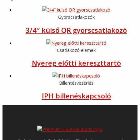
Gyorscsatlakozók
3/4″ külső QR gyorscsatlakozó
Csatlakozó elemek
Nyereg előtti kereszttartó
Billentésvezérlés
IPH billenéskapcsoló