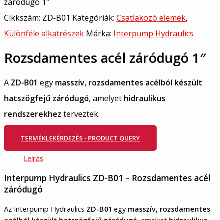
záródugó 1″
Cikkszám:
ZD-B01
Kategóriák:
Csatlakozó elemek
,
Különféle alkatrészek
Márka:
Interpump Hydraulics
Rozsdamentes acél záródugó 1″
A
ZD-B01
egy
masszív, rozsdamentes acélból készült
hatszögfejű záródugó
, amelyet
hidraulikus
rendszerekhez
terveztek.
TERMÉKLEKÉRDEZÉS - PRODUCT QUERY
Leírás
Interpump Hydraulics ZD-B01 – Rozsdamentes acél
záródugó
Az Interpump Hydraulics
ZD-B01
egy
masszív, rozsdamentes
acélból készült hatszögfejű záródugó
, amelyet
hidraulikus