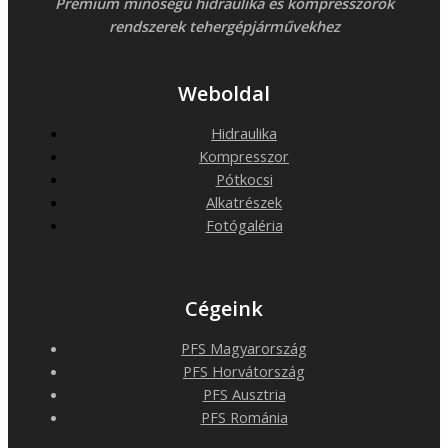
Prémium minőségű hidraulika és kompresszorok
rendszerek tehergépjárművekhez
Weboldal
Hidraulika
Kompresszor
Pótkocsi
Alkatrészek
Fotógaléria
Cégeink
PFS Magyarország
PFS Horvátország
PFS Ausztria
PFS Románia