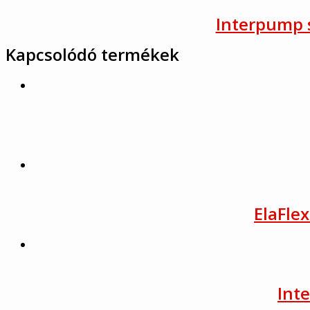
Interpump s
Kapcsolódó termékek
ElaFle
Int