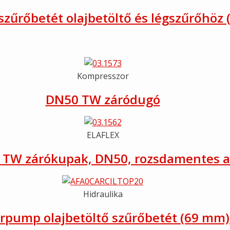
zűrőbetét olajbetöltő és légszűrőhöz
Kompresszor
DN50 TW záródugó
ELAFLEX
x TW zárókupak, DN50, rozsdamentes a
Hidraulika
erpump olajbetöltő szűrőbetét (69 mm)