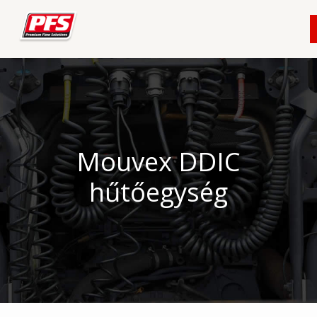
Skip
to
content
Mouvex DDIC
hűtőegység