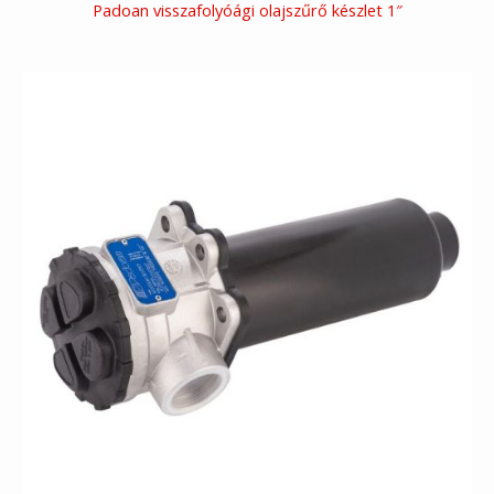
Padoan visszafolyóági olajszűrő készlet 1″