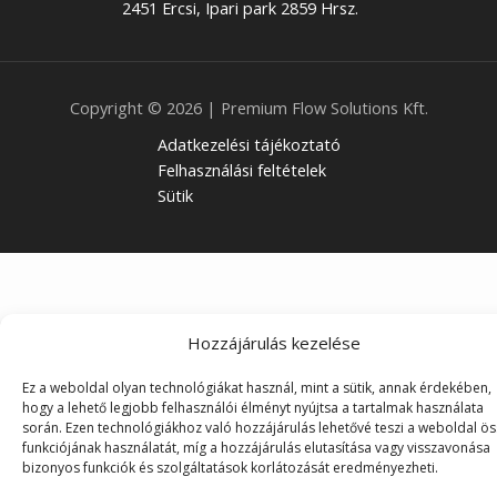
2451 Ercsi, Ipari park 2859 Hrsz.
Copyright © 2026 | Premium Flow Solutions Kft.
Adatkezelési tájékoztató
Felhasználási feltételek
Sütik
Hozzájárulás kezelése
Ez a weboldal olyan technológiákat használ, mint a sütik, annak érdekében,
hogy a lehető legjobb felhasználói élményt nyújtsa a tartalmak használata
során. Ezen technológiákhoz való hozzájárulás lehetővé teszi a weboldal ö
funkciójának használatát, míg a hozzájárulás elutasítása vagy visszavonása
bizonyos funkciók és szolgáltatások korlátozását eredményezheti.