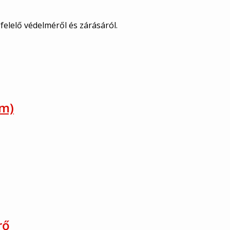
elelő védelméről és zárásáról.
mm)
rő