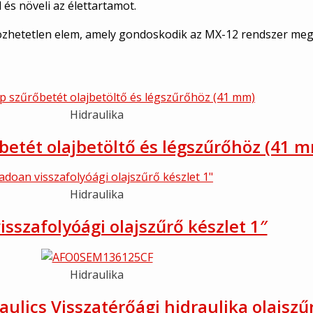
l és növeli az élettartamot.
lözhetetlen elem, amely gondoskodik az MX-12 rendszer megf
Hidraulika
etét olajbetöltő és légszűrőhöz (41 
Hidraulika
sszafolyóági olajszűrő készlet 1″
Hidraulika
ulics Visszatérőági hidraulika olajszű