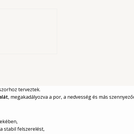
rófedele
zorhoz terveztek.
alát
, megakadályozva a por, a nedvesség és más szennyeződ
dekében,
a stabil felszerelést,