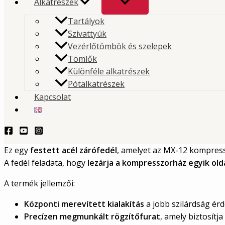
Alkatrészek
zárófedél
Tartályok
Szivattyúk
Ez egy festett acél zárófedél, amelyet az MX-12
Vezérlőtömbök és szelepek
Tömlők
kompresszorhoz terveztek.
Különféle alkatrészek
Pótalkatrészek
TERMÉKLEKÉRDEZÉS - PRODUCT QUERY
Kapcsolat
Leírás
Mouvex
MX12 kompresszor festett acél kompresszor zá
Ez egy
festett acél zárófedél
, amelyet az MX-12 kompress
A fedél feladata, hogy
lezárja a kompresszorház egyik old
A termék jellemzői:
Központi merevített kialakítás
a jobb szilárdság ér
Precízen megmunkált rögzítőfurat
, amely biztosítja 