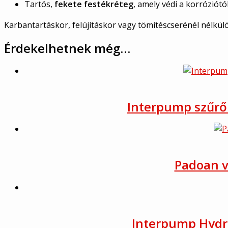
Tartós,
fekete festékréteg
, amely védi a korróziótó
Karbantartáskor, felújításkor vagy tömítéscserénél nélkü
Érdekelhetnek még…
Interpump szűrőb
Padoan vi
Interpump Hydra