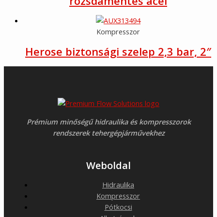
rozsdamentes acél
Kompresszor
Herose biztonsági szelep 2,3 bar, 2″
Prémium minőségű hidraulika és kompresszorok
rendszerek tehergépjárművekhez
Weboldal
Hidraulika
Kompresszor
Pótkocsi