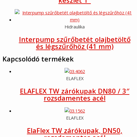
készlet 1″
Hidraulika
Interpump szűrőbetét olajbetöltő
és légszűrőhöz (41 mm)
Kapcsolódó termékek
ELAFLEX
ELAFLEX TW zárókupak DN80 / 3″
rozsdamentes acél
ELAFLEX
ElaFlex TW zárókupak, DN50,