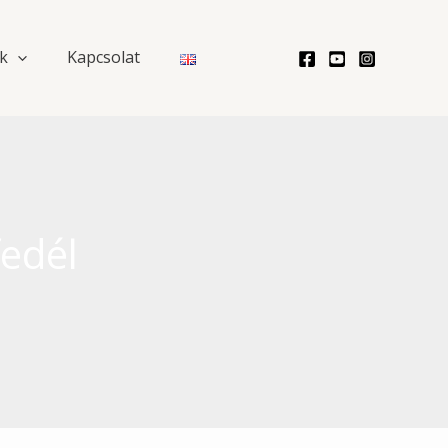
k
Kapcsolat
edél