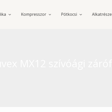
lika
Kompresszor
Pótkocsi
Alkatrésze
vex MX12 szívóági záróf