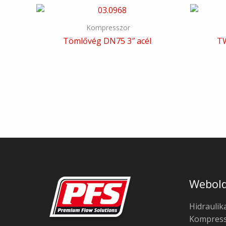
Kompresszor
Tömlővég DN75 3″ acél
T
Webold
Hidraulik
Kompress