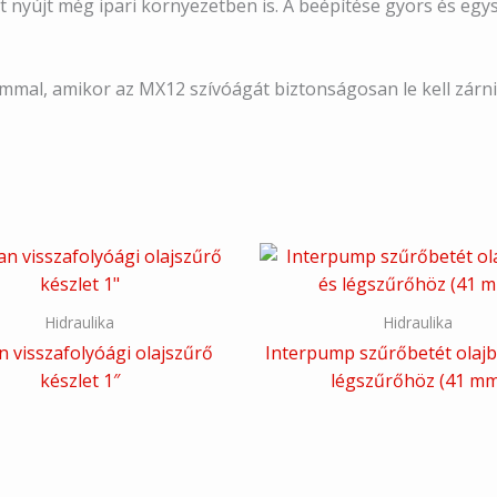
t nyújt még ipari környezetben is. A beépítése gyors és egys
mal, amikor az MX12 szívóágát biztonságosan le kell zárni
Hidraulika
Hidraulika
 visszafolyóági olajszűrő
Interpump szűrőbetét olajb
készlet 1″
légszűrőhöz (41 mm