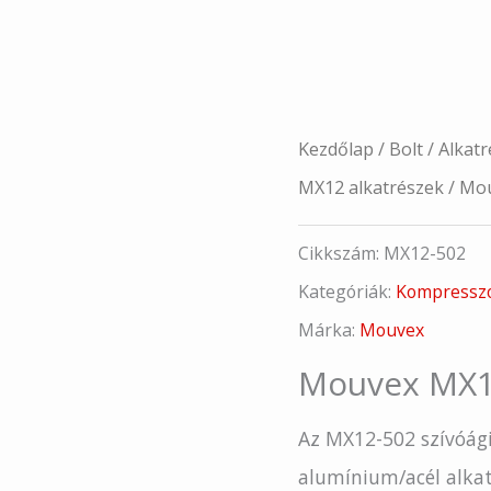
Kezdőlap
/
Bolt
/
Alkatr
MX12 alkatrészek
/ Mou
Cikkszám:
MX12-502
Kategóriák:
Kompressz
Márka:
Mouvex
Mouvex MX12
Az MX12-502 szívóág
alumínium/acél alkat