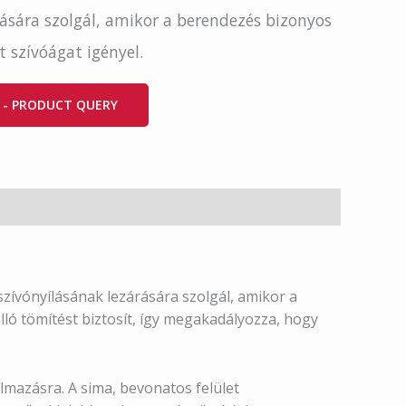
rására szolgál, amikor a berendezés bizonyos
 szívóágat igényel.
 - PRODUCT QUERY
zívónyílásának lezárására szolgál, amikor a
lló tömítést biztosít, így megakadályozza, hogy
lmazásra. A sima, bevonatos felület