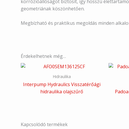
korrózióállóságot biztosít, így hosszú élettartamo
geometriának köszönhetően.
Megbízható és praktikus megoldás minden alkalom
Érdekelhetnek még…
Hidraulika
Interpump Hydraulics Visszatérőági
hidraulika olajszűrő
Padoan
Kapcsolódó termékek