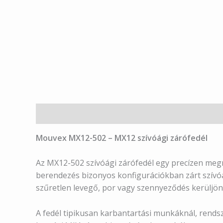
Leírás
Mouvex
MX12-502 – MX12 szívóági zárófedél
Az MX12-502 szívóági zárófedél egy precízen megm
berendezés bizonyos konfigurációkban zárt szívóág
szűretlen levegő, por vagy szennyeződés kerüljön
A fedél tipikusan karbantartási munkáknál, rendsz