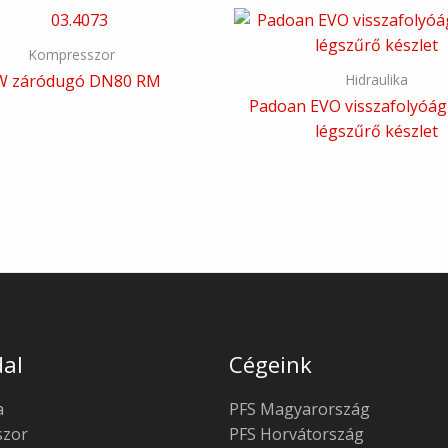
Kompresszor
Hidraulika
W záródugó DN80 RM
Padoan EVO visszafolyóági
légszűrő készlet
al
Cégeink
a
PFS Magyarország
zor
PFS Horvátország