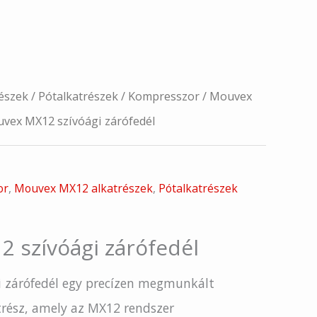
észek
/
Pótalkatrészek
/
Kompresszor
/
Mouvex
vex MX12 szívóági zárófedél
or
,
Mouvex MX12 alkatrészek
,
Pótalkatrészek
 szívóági zárófedél
i zárófedél egy precízen megmunkált
rész, amely az MX12 rendszer