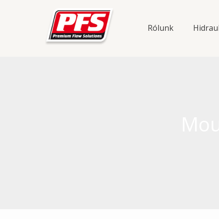
Skip
to
Rólunk
Hidrau
content
Mou