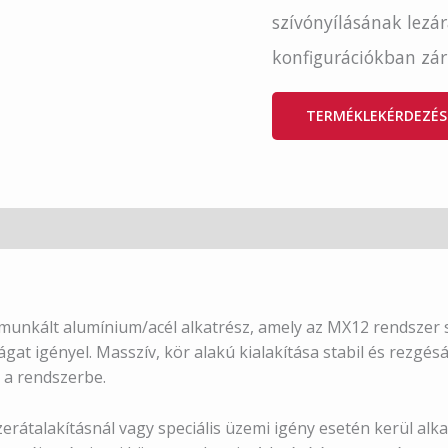
szívónyílásának lezá
konfigurációkban zárt
TERMÉKLEKÉRDEZÉS
unkált alumínium/acél alkatrész, amely az MX12 rendszer s
at igényel. Masszív, kör alakú kialakítása stabil és rezgésá
 a rendszerbe.
erátalakításnál vagy speciális üzemi igény esetén kerül alka