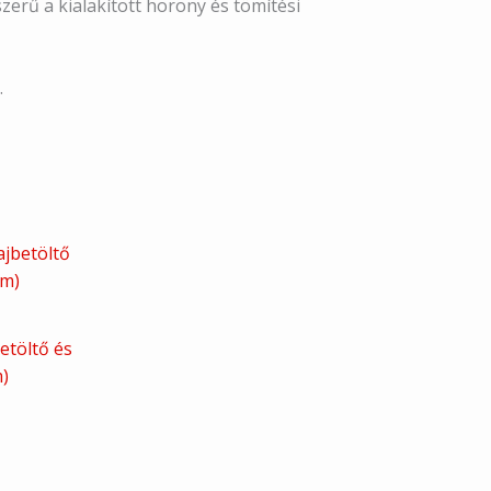
zerű a kialakított horony és tömítési
.
etöltő és
)