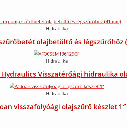
Hidraulika
zűrőbetét olajbetöltő és légszűrőhöz
Hidraulika
Hydraulics Visszatérőági hidraulika ol
Hidraulika
oan visszafolyóági olajszűrő készlet 1″