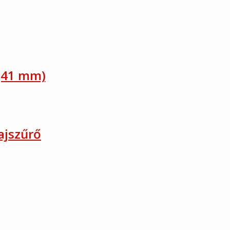
 (41 mm)
ajszűrő