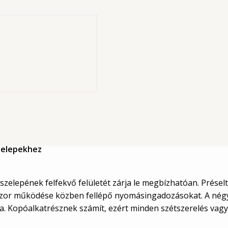
határoló
ároló
zelepekhez
elepének felfekvő felületét zárja le megbízhatóan. Préselt
sszor működése közben fellépő nyomásingadozásokat. A négy r
. Kopóalkatrésznek számít, ezért minden szétszerelés vagy 