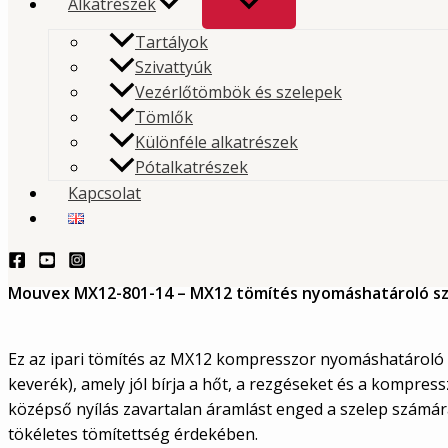
Alkatrészek
Mouvex MX12 tömítés nyomás
Tartályok
szelepekhez
Szivattyúk
Vezérlőtömbök és szelepek
Tömlők
Ez az ipari tömítés az MX12 kompresszor nyomáshat
Különféle alkatrészek
szelepének felfekvő felületét zárja le megbízhatóan.
Pótalkatrészek
Kapcsolat
TERMÉKLEKÉRDEZÉS - PRODUCT QUERY
Leírás
Mouvex MX12-801-14 – MX12 tömítés nyomáshatároló s
Ez az ipari tömítés az MX12 kompresszor nyomáshatároló sz
keverék), amely jól bírja a hőt, a rezgéseket és a kompre
középső nyílás zavartalan áramlást enged a szelep számára
tökéletes tömítettség érdekében.