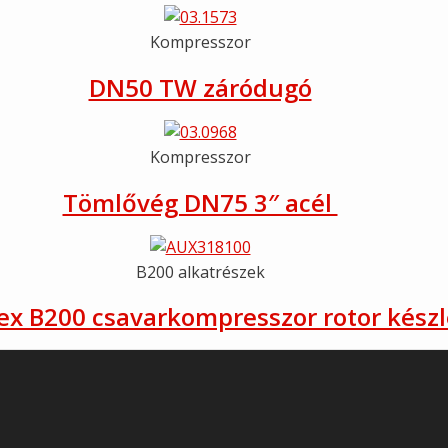
Kompresszor
DN50 TW záródugó
Kompresszor
Tömlővég DN75 3″ acél
B200 alkatrészek
x B200 csavarkompresszor rotor készl