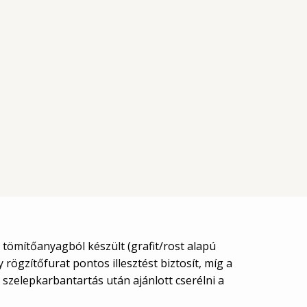
 tömítőanyagból készült (grafit/rost alapú
ögzítőfurat pontos illesztést biztosít, míg a
szelepkarbantartás után ajánlott cserélni a