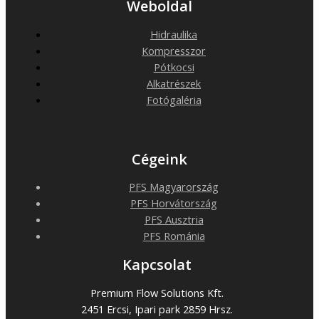
Weboldal
Hidraulika
Kompresszor
Pótkocsi
Alkatrészek
Fotógaléria
Cégeink
PFS Magyarország
PFS Horvátország
PFS Ausztria
PFS Románia
Kapcsolat
Premium Flow Solutions Kft.
2451 Ercsi, Ipari park 2859 Hrsz.