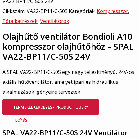
VA22-BP11/C-50S 24V
Cikkszám:
VA22-BP11-C-50S
Kategóriák:
Kompresszor
,
Pótalkatrészek
,
Ventilátorok
Olajhűtő ventilátor Bondioli A10
kompresszor olajhűtőhöz – SPAL
VA22-BP11/C-50S 24V
A SPAL VA22-BP11/C-50S egy nagy teljesítményű, 24V-os
axiális hűtőventilátor, amelyet ipari és hidraulikus
alkalmazások igényeire terveztek
TERMÉKLEKÉRDEZÉS - PRODUCT QUERY
Leírás
SPAL VA22-BP11/C-50S 24V Ventilátor