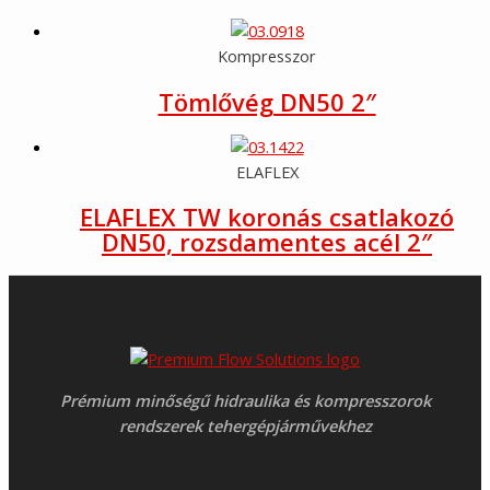
Kompresszor
Tömlővég DN50 2″
ELAFLEX
ELAFLEX TW koronás csatlakozó
DN50, rozsdamentes acél 2″
Prémium minőségű hidraulika és kompresszorok
rendszerek tehergépjárművekhez