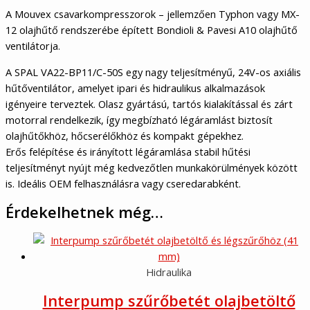
A Mouvex csavarkompresszorok – jellemzően Typhon vagy MX-
12 olajhűtő rendszerébe épített Bondioli & Pavesi A10 olajhűtő
ventilátorja.
A SPAL VA22-BP11/C-50S egy nagy teljesítményű, 24V-os axiális
hűtőventilátor, amelyet ipari és hidraulikus alkalmazások
igényeire terveztek. Olasz gyártású, tartós kialakítással és zárt
motorral rendelkezik, így megbízható légáramlást biztosít
olajhűtőkhöz, hőcserélőkhöz és kompakt gépekhez.
Erős felépítése és irányított légáramlása stabil hűtési
teljesítményt nyújt még kedvezőtlen munkakörülmények között
is. Ideális OEM felhasználásra vagy cseredarabként.
Érdekelhetnek még…
Hidraulika
Interpump szűrőbetét olajbetöltő