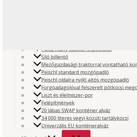
Liszt és élelmiszeripari
Folyékony élelmiszer
Műanyag és granulátum
Pótkocsi
Cement és építőipari poranyagok
Takarmány szállító félpótkocsi
Siló billentő
Mezőgazdasági traktorral vontatható ko
Peischl standard mozgópadló
Peischl oldalra nyíló ajtós mozgópadló
Kezdőlap
/
Bolt
/
Alkatrészek
/
Vezérlőtömbök és
Forgóadagolóval felszerelt pótkocsi meg
Liszt és élelmiszer-por
szelepek
/ Interpump vezérlőtömb nyomáshatároló 
Felépítmények
190 bar
20 lábas SWAP konténer alváz
Cikkszám:
VMAXU01900P
Kategória:
Vezérlőtömbök 
34 000 literes vegyi közúti tartálykocsi
Univerzális EU konténeralváz
szelepek
Márka:
Interpump Hydraulics