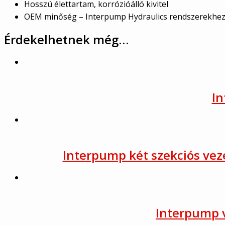
Hosszú élettartam, korrózióálló kivitel
OEM minőség – Interpump Hydraulics rendszerekhe
Érdekelhetnek még…
I
Interpump két szekciós vezé
Interpump 