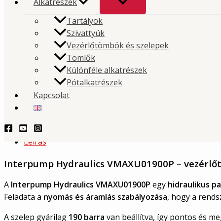
Alkatrészek
Interpump vezérlőtömb
Tartályok
nyomáshatároló patron 190 b
Szivattyúk
Vezérlőtömbök és szelepek
Tömlők
A Interpump Hydraulics VMAXU01900P egy hidraulik
Különféle alkatrészek
patron szelep, amely a Interpump Hydraulics
Pótalkatrészek
vezérlőtömbökbe építhető.
Kapcsolat
TERMÉKLEKÉRDEZÉS - PRODUCT QUERY
Leírás
Interpump Hydraulics
VMAXU01900P – vezérlőt
A
Interpump Hydraulics VMAXU01900P
egy
hidraulikus p
Feladata a
nyomás és áramlás szabályozása
, hogy a rends
A szelep gyárilag
190 barra
van beállítva, így pontos és me