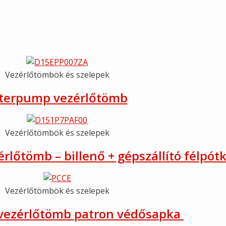
z
Vezérlőtömbök és szelepek
nterpump vezérlőtömb
Vezérlőtömbök és szelepek
rlőtömb – billenő + gépszállító félpót
Vezérlőtömbök és szelepek
vezérlőtömb patron védősapka