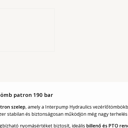
ar
us
ömb patron 190 bar
atron szelep
, amely a Interpump Hydraulics vezérlőtömbökb
zer stabilan és biztonságosan működjön még nagy terhelés m
gbízható nyomásértéket biztosít, ideális
billenő és PTO re