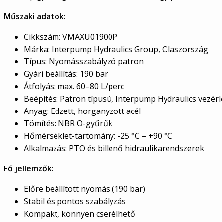
Műszaki adatok:
Cikkszám: VMAXU01900P
Márka: Interpump Hydraulics Group, Olaszország
Típus: Nyomásszabályzó patron
Gyári beállítás: 190 bar
Átfolyás: max. 60–80 L/perc
Beépítés: Patron típusú, Interpump Hydraulics vezé
Anyag: Edzett, horganyzott acél
Tömítés: NBR O-gyűrűk
Hőmérséklet-tartomány: -25 °C – +90 °C
Alkalmazás: PTO és billenő hidraulikarendszerek
Fő jellemzők:
Előre beállított nyomás (190 bar)
Stabil és pontos szabályzás
Kompakt, könnyen cserélhető