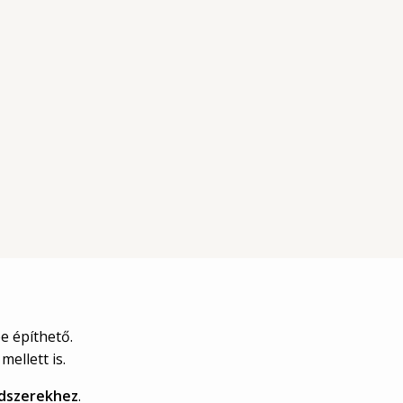
e építhető.
ellett is.
ndszerekhez
.