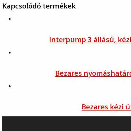
Kapcsolódó termékek
Interpump 3 állású, kézi
Bezares nyomáshatárol
Bezares kézi ú