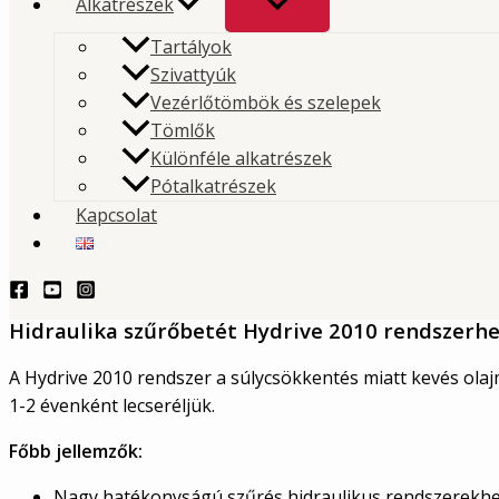
Alkatrészek
Mouvex Hydrive 2010 olajszűr
Tartályok
Szivattyúk
Az Mouvex hidraulikus szűrő egy nagy hatékonyságú
Vezérlőtömbök és szelepek
Tömlők
szűrőbetét, amelyet kifejezetten Mouvex hidrauliku
Különféle alkatrészek
és kompresszorokhoz terveztek.
Pótalkatrészek
Kapcsolat
TERMÉKLEKÉRDEZÉS - PRODUCT QUERY
Leírás
Hidraulika szűrőbetét Hydrive 2010 rendszerh
A Hydrive 2010 rendszer a súlycsökkentés miatt kevés ola
1-2 évenként lecseréljük.
Főbb jellemzők:
Nagy hatékonyságú szűrés hidraulikus rendszerekh