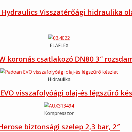
Hydraulics Visszatérőági hidraulika ol
ELAFLEX
W koronás csatlakozó DN80 3″ rozsda
Hidraulika
EVO visszafolyóági olaj-és légszűrő kés
Kompresszor
Herose biztonsági szelep 2,3 bar, 2″