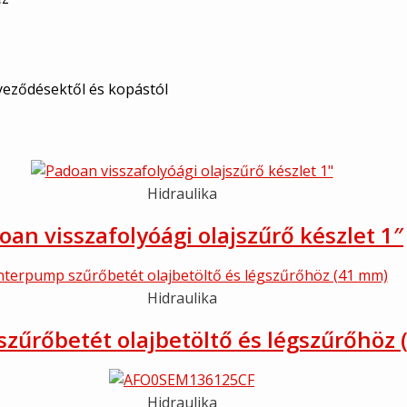
yeződésektől és kopástól
Hidraulika
oan visszafolyóági olajszűrő készlet 1″
Hidraulika
zűrőbetét olajbetöltő és légszűrőhöz
Hidraulika