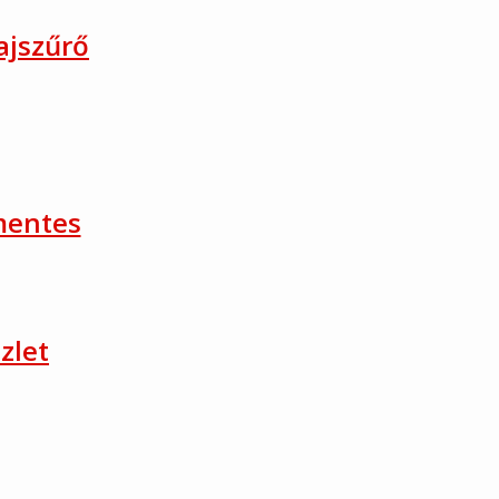
ajszűrő
mentes
zlet