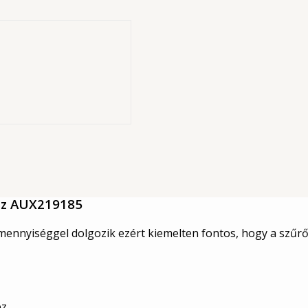
ő betét
, csavarozható
s rendszerekhez
ez
AUX219185
jmennyiséggel dolgozik ezért kiemelten fontos, hogy a szű
ez