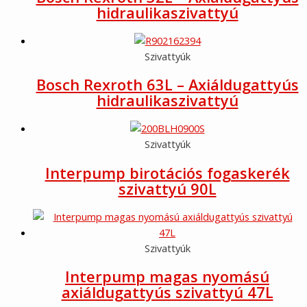
hidraulikaszivattyú
Szivattyúk
Bosch Rexroth 63L – Axiáldugattyús
hidraulikaszivattyú
Szivattyúk
Interpump birotációs fogaskerék
szivattyú 90L
Szivattyúk
Interpump magas nyomású
axiáldugattyús szivattyú 47L