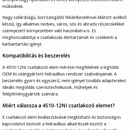
működnek.
Nagy szilárdságú, korróziógátló felületkezeléssel ellátott acélból
készül, így alkalmas nedves, sáros, sós és abrazív részecskékkel
szennyezett környezetben való használatra is. Ez
meghosszabbítja a csatlakozás élettartamát és csökkenti a
karbantartási igényt.
Kompatibilitás és beszerelés
A 4510-12NI csatlakozó elem méretei megfelelnek a legtöbb
OEM és utángyártott hidraulikus rendszer szabványainak. A
beszerelés gyors és egyszerű, nem igényel további adaptereket.
Ideális megoldás szerviztechnikusok, műhelyek és
felépítménygyártók számára.
Miért válassza a 4510-12NI csatlakozó elemet?
E csatlakozó elem kiválasztásával megbízható és biztonságos
kapcsolatot biztosít a hidraulikus alkatrészek között a