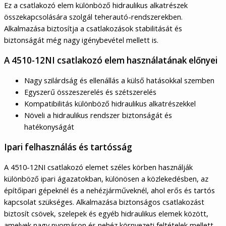
Ez a csatlakozó elem különböző hidraulikus alkatrészek
összekapcsolására szolgál teherautó-rendszerekben.
Alkalmazása biztosítja a csatlakozások stabilitását és
biztonságát még nagy igénybevétel mellett is.
A 4510-12NI csatlakozó elem használatának előnyei
Nagy szilárdság és ellenállás a külső hatásokkal szemben
Egyszerű összeszerelés és szétszerelés
Kompatibilitás különböző hidraulikus alkatrészekkel
Növeli a hidraulikus rendszer biztonságát és
hatékonyságát
Ipari felhasználás és tartósság
A 4510-12NI csatlakozó elemet széles körben használják
különböző ipari ágazatokban, különösen a közlekedésben, az
építőipari gépeknél és a nehézjárműveknél, ahol erős és tartós
kapcsolat szükséges. Alkalmazása biztonságos csatlakozást
biztosít csövek, szelepek és egyéb hidraulikus elemek között,
amelyek nagy nyomáson és nehéz környezeti feltételek mellett