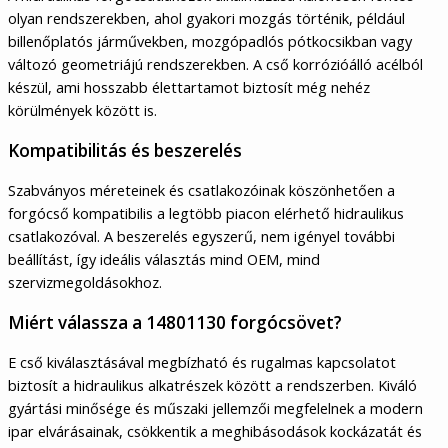
olyan rendszerekben, ahol gyakori mozgás történik, például
billenőplatós járművekben, mozgópadlós pótkocsikban vagy
változó geometriájú rendszerekben. A cső korrózióálló acélból
készül, ami hosszabb élettartamot biztosít még nehéz
körülmények között is.
Kompatibilitás és beszerelés
Szabványos méreteinek és csatlakozóinak köszönhetően a
forgócső kompatibilis a legtöbb piacon elérhető hidraulikus
csatlakozóval. A beszerelés egyszerű, nem igényel további
beállítást, így ideális választás mind OEM, mind
szervizmegoldásokhoz.
Miért válassza a 14801130 forgócsövet?
E cső kiválasztásával megbízható és rugalmas kapcsolatot
biztosít a hidraulikus alkatrészek között a rendszerben. Kiváló
gyártási minősége és műszaki jellemzői megfelelnek a modern
ipar elvárásainak, csökkentik a meghibásodások kockázatát és