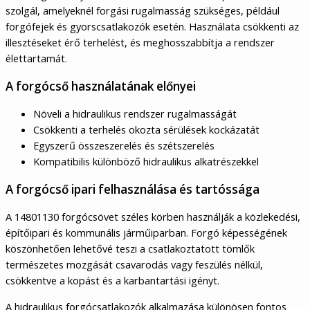
szolgál, amelyeknél forgási rugalmasság szükséges, például
forgófejek és gyorscsatlakozók esetén. Használata csökkenti az
illesztéseket érő terhelést, és meghosszabbítja a rendszer
élettartamát.
A forgócső használatának előnyei
Növeli a hidraulikus rendszer rugalmasságát
Csökkenti a terhelés okozta sérülések kockázatát
Egyszerű összeszerelés és szétszerelés
Kompatibilis különböző hidraulikus alkatrészekkel
A forgócső ipari felhasználása és tartóssága
A 14801130 forgócsövet széles körben használják a közlekedési,
építőipari és kommunális járműiparban. Forgó képességének
köszönhetően lehetővé teszi a csatlakoztatott tömlők
természetes mozgását csavarodás vagy feszülés nélkül,
csökkentve a kopást és a karbantartási igényt.
A hidraulikus forgócsatlakozók alkalmazása különösen fontos