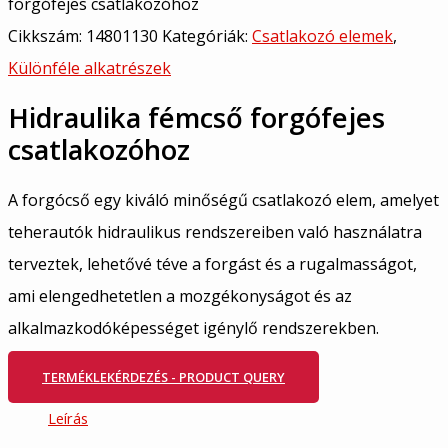
forgófejes csatlakozóhoz
Cikkszám:
14801130
Kategóriák:
Csatlakozó elemek
,
Különféle alkatrészek
Hidraulika fémcső forgófejes
csatlakozóhoz
A forgócső egy kiváló minőségű csatlakozó elem, amelyet
teherautók hidraulikus rendszereiben való használatra
terveztek, lehetővé téve a forgást és a rugalmasságot,
ami elengedhetetlen a mozgékonyságot és az
alkalmazkodóképességet igénylő rendszerekben.
TERMÉKLEKÉRDEZÉS - PRODUCT QUERY
Leírás