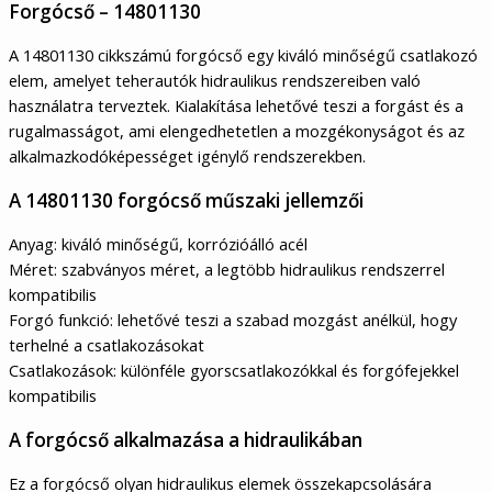
Forgócső – 14801130
A 14801130 cikkszámú forgócső egy kiváló minőségű csatlakozó
elem, amelyet teherautók hidraulikus rendszereiben való
használatra terveztek. Kialakítása lehetővé teszi a forgást és a
rugalmasságot, ami elengedhetetlen a mozgékonyságot és az
alkalmazkodóképességet igénylő rendszerekben.
A 14801130 forgócső műszaki jellemzői
Anyag: kiváló minőségű, korrózióálló acél
Méret: szabványos méret, a legtöbb hidraulikus rendszerrel
kompatibilis
Forgó funkció: lehetővé teszi a szabad mozgást anélkül, hogy
terhelné a csatlakozásokat
Csatlakozások: különféle gyorscsatlakozókkal és forgófejekkel
kompatibilis
A forgócső alkalmazása a hidraulikában
Ez a forgócső olyan hidraulikus elemek összekapcsolására