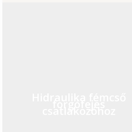
Skip
to
content
Hidraulika fémcső
forgófejes
csatlakozóhoz