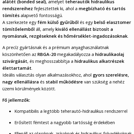
alátét (bonded seal)
, amelyet
teherautók hidraulikus
rendszereihez
fejlesztettek ki, ahol a
megbízható és tartós
tömítés
alapvető fontosságú.
A szerkezete egy
fém külső gyűrűből
és egy
belső elasztomer
tömítőelemből
áll, amely
kiváló ellenállást biztosít a
nyomásnak, rezgéseknek és hőmérséklet-ingadozásoknak
.
A precíz gyártásnak és a prémium anyaghasználatnak
köszönhetően az
RBGA-20
megakadályozza a
hidraulikaolaj
szivárgását
, és meghosszabbítja a
hidraulikus alkatrészek
élettartamát
.
Ideális választás olyan alkalmazásokhoz, ahol
gyors szerelésre,
nagy ellenállásra
és
stabil működésre
van szükség a nehéz
üzemi körülmények között.
Fő jellemzők:
Kompatibilis a legtöbb teherautó-hidraulikus rendszerrel
Erősített fémtest a nagyobb tartósság érdekében
Ellenáll az olajoknak, zsíroknak és hidraulikus folyadékoknak