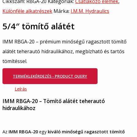
Cikkszám:
RBGA-20
Kategóriák:
Csatlakozó elemek
,
Különféle alkatrészek
Márka:
I.M.M. Hydraulics
5/4″ tömítő alátét
IMM RBGA-20 – prémium minőségű ragasztott tömítő
alátét teherautó hidraulikához, megbízható és tartós
tömítéssel.
TERMÉKLEKÉRDEZÉS - PRODUCT QUERY
Leírás
IMM RBGA-20 – Tömítő alátét teherautó
hidraulikához
Az
IMM RBGA-20
egy
kiváló minőségű ragasztott tömítő