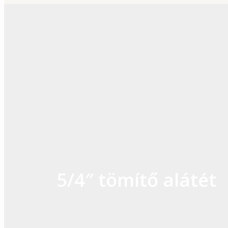
Skip
to
content
5/4″ tömítő alátét