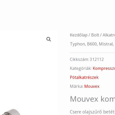
Kezdőlap
/
Bolt
/
Alkatr
Typhon, B600, Mistral
Cikkszám:
312112
Kategóriák:
Kompressz
Pótalkatrészek
Márka:
Mouvex
Mouvex komp
Csere olajszűrő bet