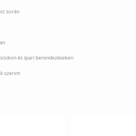
viz során
an
kocsikon és ipari berendezéseken
k szerint