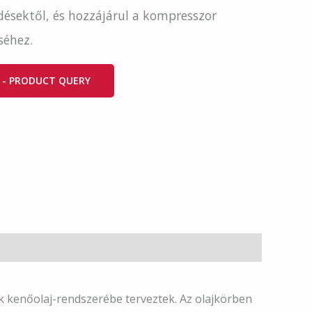
désektől, és hozzájárul a kompresszor
éhez.
 - PRODUCT QUERY
kenőolaj-rendszerébe terveztek. Az olajkörben