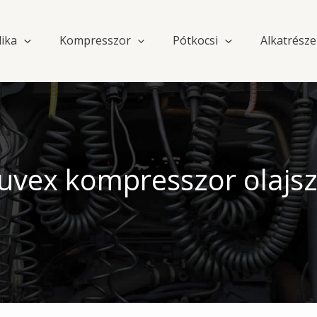
lika
Kompresszor
Pótkocsi
Alkatrésze
vex kompresszor olajs