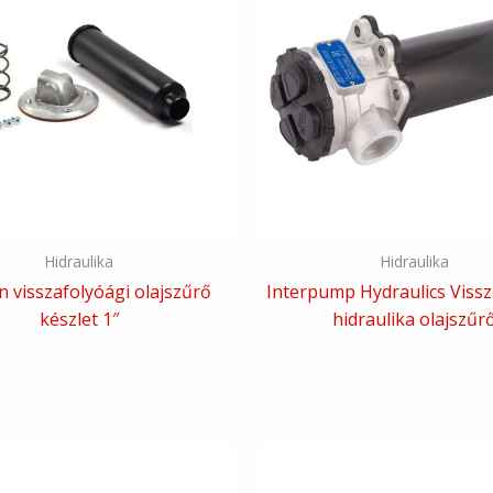
Hidraulika
Hidraulika
 visszafolyóági olajszűrő
Interpump Hydraulics Vissz
készlet 1″
hidraulika olajszűr