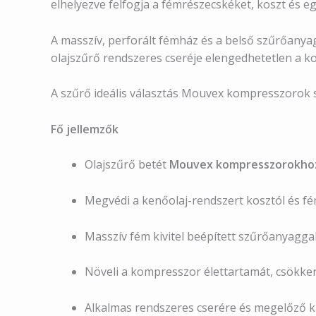
elhelyezve felfogja a fémrészecskéket, koszt és 
A masszív, perforált fémház és a belső szűrőanyag
olajszűrő rendszeres cseréje elengedhetetlen a 
A szűrő ideális választás Mouvex kompresszorok 
Fő jellemzők
Olajszűrő betét
Mouvex kompresszorokho
Megvédi a kenőolaj-rendszert kosztól és f
Masszív fém kivitel beépített szűrőanyagga
Növeli a kompresszor élettartamát, csökken
Alkalmas rendszeres cserére és megelőző 