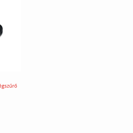
légszűrő