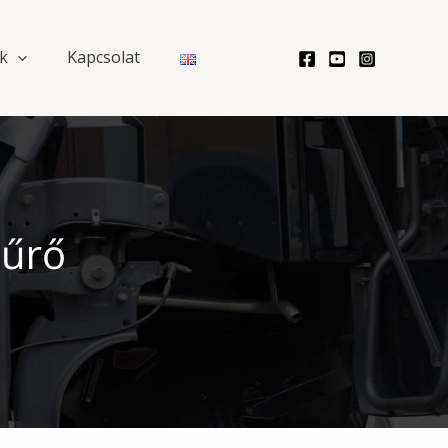
k
Kapcsolat
zűrő