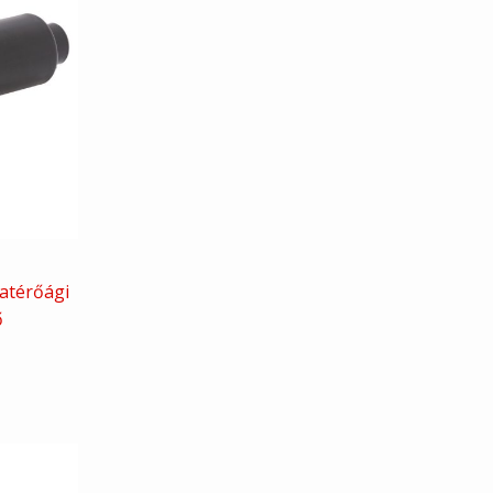
atérőági
ő