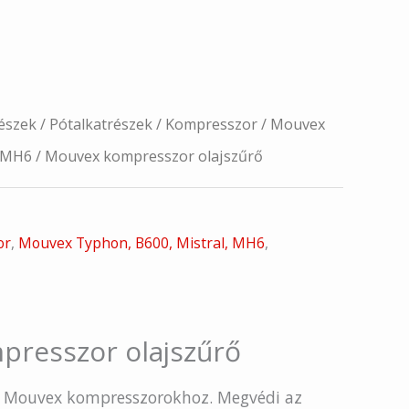
észek
/
Pótalkatrészek
/
Kompresszor
/
Mouvex
, MH6
/ Mouvex kompresszor olajszűrő
or
,
Mouvex Typhon, B600, Mistral, MH6
,
resszor olajszűrő
ét Mouvex kompresszorokhoz. Megvédi az