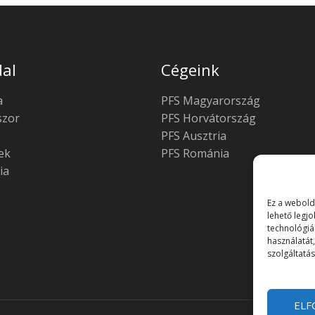
al
Cégeink
a
PFS Magyarország
zor
PFS Horvátország
PFS Ausztria
ek
PFS Románia
ia
Ez a webold
lehető legj
technológiá
használatát
szolgáltatá
ELF