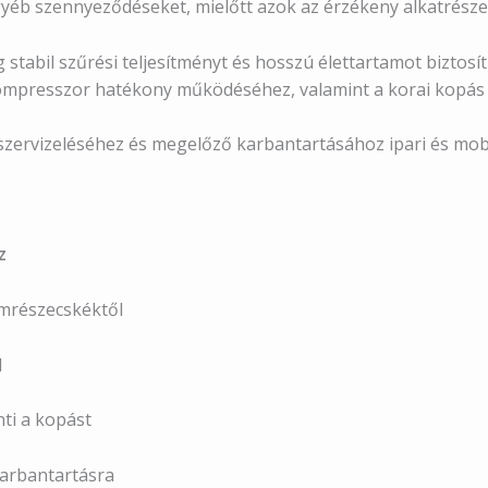
egyéb szennyeződéseket, mielőtt azok az érzékeny alkatrész
 stabil szűrési teljesítményt és hosszú élettartamot biztos
kompresszor hatékony működéséhez, valamint a korai kopás 
szervizeléséhez és megelőző karbantartásához ipari és mob
z
émrészecskéktől
l
ti a kopást
karbantartásra