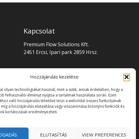
Kapcsolat
Premium Flow Solutions Kft.
2451 Ercsi, Ipari park 2859 Hrsz.
Hozzájárulás kezelése
al olyan technológiákat használ, mint a sütik, annak érdekében, hogy a
obb felhasználói élményt nyújtsa a tartalmak használata során. Ezen
khoz való hozzájárulás lehetővé teszi a weboldal összes funkciójának
, míg a hozzájárulás elutasítása vagy visszavonása bizonyos funkciók és
sok korlátozását eredményezheti.
OGADÁS
ELUTASÍTÁS
VIEW PREFERENCES