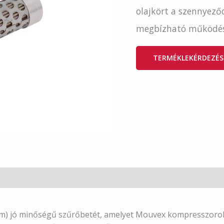
olajkört a szennyező
megbízható működés
TERMÉKLEKÉRDEZÉS
m) jó minőségű szűrőbetét, amelyet Mouvex kompresszorok 