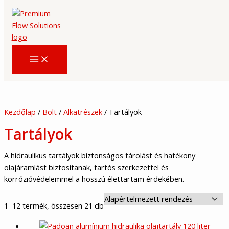
Skip
to
content
Kezdőlap
/
Bolt
/
Alkatrészek
/ Tartályok
Tartályok
A hidraulikus tartályok biztonságos tárolást és hatékony
olajáramlást biztosítanak, tartós szerkezettel és
korrózióvédelemmel a hosszú élettartam érdekében.
1–12 termék, összesen 21 db