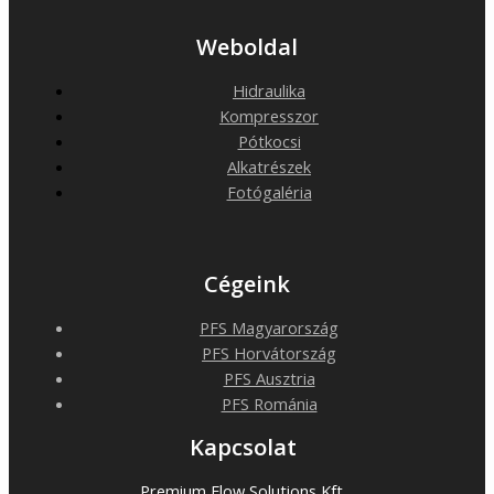
Weboldal
Hidraulika
Kompresszor
Pótkocsi
Alkatrészek
Fotógaléria
Cégeink
PFS Magyarország
PFS Horvátország
PFS Ausztria
PFS Románia
Kapcsolat
Premium Flow Solutions Kft.