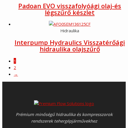
Padoan EVO visszafolyóági olaj-és
légszűrő készlet
Hidraulika
Interpump Hydraulics Visszatérőági
hidraulika olajszűrő
1
2
→
Prémium minőségű hidraulika és kompresszorok
rendszerek tehergépjárművekhez