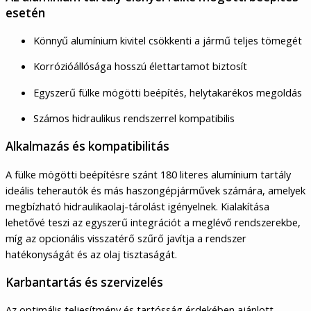
esetén
Könnyű alumínium kivitel csökkenti a jármű teljes tömegét
Korrózióállósága hosszú élettartamot biztosít
Egyszerű fülke mögötti beépítés, helytakarékos megoldás
Számos hidraulikus rendszerrel kompatibilis
Alkalmazás és kompatibilitás
A fülke mögötti beépítésre szánt 180 literes alumínium tartály
ideális teherautók és más haszongépjárművek számára, amelyek
megbízható hidraulikaolaj-tárolást igényelnek. Kialakítása
lehetővé teszi az egyszerű integrációt a meglévő rendszerekbe,
míg az opcionális visszatérő szűrő javítja a rendszer
hatékonyságát és az olaj tisztaságát.
Karbantartás és szervizelés
Az optimális teljesítmény és tartósság érdekében ajánlott