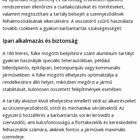
rendszeresen ellenőrizni a csatlakozásokat és tömítéseket,
valamint megtisztítani a tartály belsejét a szennyeződések
felhalmozódásának elkerülésére. A visszatérő szűrő használata
tovább csökkenti a gyakori karbantartás szükségességét.
Ipari alkalmazás és biztonság
A 180 literes, fülke mögötti beépítésre szánt alumínium tartályt
gyakran használják speciális teherautókban, például
billenőplatós, építőipari, betonpumpás vagy kommunális
járművekben. A fülke mögötti elhelyezés optimalizálja a
rendelkezésre álló helyet, miközben megőrzi a jármű
stabilitását, különösen összetett felépítmények esetében.
A tartály alvázon kívüli elhelyezése emellett védi az alkatrészeket
az útszennyeződéstől, sótól és mechanikai sérülésektől. Az
egyszerű hozzáférés a karbantartás során lerövidíti a
szervizidőt, ami kulcsfontosságú a flottakezelők és kereskedelmi
felhasználók számára, akiknek fontos a járművek maximális
üzemideje.