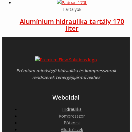
Tartályok
Alumínium hidraulika tartály 170
liter
Prémium minőségű hidraulika és kompresszorok
rendszerek tehergépjárművekhez
Weboldal
Hidraulika
Kompresszor
Pótkocsi
Alkatrészek