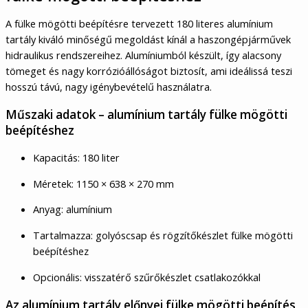
A fülke mögötti beépítésre tervezett 180 literes alumínium
tartály kiváló minőségű megoldást kínál a haszongépjárművek
hidraulikus rendszereihez. Alumíniumból készült, így alacsony
tömeget és nagy korrózióállóságot biztosít, ami ideálissá teszi
hosszú távú, nagy igénybevételű használatra.
Műszaki adatok – alumínium tartály fülke mögötti
beépítéshez
Kapacitás: 180 liter
Méretek: 1150 × 638 × 270 mm
Anyag: alumínium
Tartalmazza: golyóscsap és rögzítőkészlet fülke mögötti
beépítéshez
Opcionális: visszatérő szűrőkészlet csatlakozókkal
Az alumínium tartály előnyei fülke mögötti beépítés