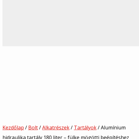
Kezdőlap
/
Bolt
/
Alkatrészek
/
Tartályok
/ Alumínium
hidraulika tartály 180 liter – fülke mögötti beépítéshez