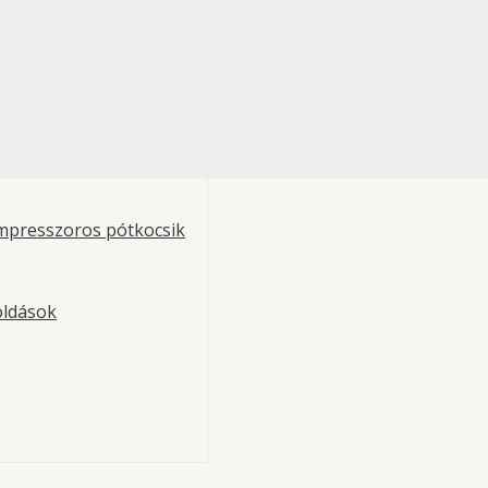
mpresszoros pótkocsik
oldások
lika tartály
rka: