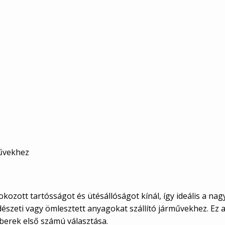
művekhez
fokozott tartósságot és ütésállóságot kínál, így ideális a 
erdészeti vagy ömlesztett anyagokat szállító járművekhez. E
mberek első számú választása.