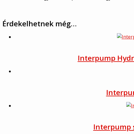
Érdekelhetnek még…
Interpump Hydra
Interpu
Interpump s