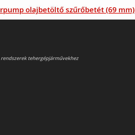
erpump olajbetöltő szűrőbetét (69 mm)
 rendszerek tehergépjárművekhez