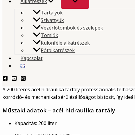
Alkatrészek
Acél hidraulika tartály 200 lite
Tartályok
Szivattyúk
A 200 literes acél hidraulika tartály hosszú távú ellen
Vezérlőtömbök és szelepek
korrózióval és a mechanikai sérülésekkel szemben.
Tömlők
Különféle alkatrészek
TERMÉKLEKÉRDEZÉS - PRODUCT QUERY
Pótalkatrészek
Kapcsolat
Leírás
Acél hidraulika tartály 200 liter – In
A 200 literes acél hidraulika tartály professzionális felha
korrózió- és mechanikai sérülésállóságot biztosít, így ide
Műszaki adatok – acél hidraulika tartály
Kapacitás: 200 liter