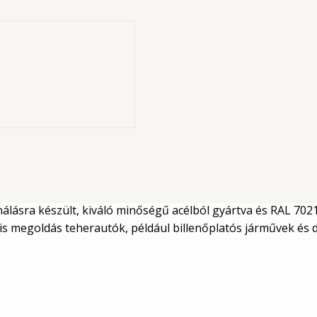
r
állást biztosít a
terpump Hydraulics
sználásra készült, kiváló minőségű acélból gyártva és RAL 70
ális megoldás teherautók, például billenőplatós járművek és 