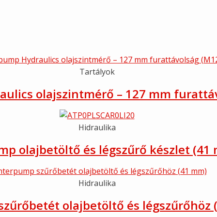
Tartályok
ulics olajszintmérő – 127 mm furattá
Hidraulika
mp olajbetöltő és légszűrő készlet (41
Hidraulika
zűrőbetét olajbetöltő és légszűrőhöz