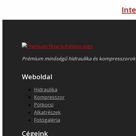
Int
Prémium minőségű hidraulika és kompresszorok
Weboldal
Hidraulika
Kompresszor
Pótkocsi
Alkatrészek
Fotógaléria
Cégeink