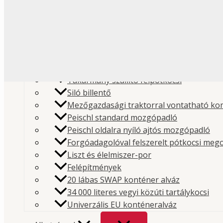
Liszt és élelmiszeripari
Folyékony élelmiszer
Műanyag és granulátum
Pótkocsi
Cement és építőipari poranyagok
Takarmány szállító félpótkocsi
Siló billentő
Mezőgazdasági traktorral vontatható ko
Peischl standard mozgópadló
Peischl oldalra nyíló ajtós mozgópadló
Forgóadagolóval felszerelt pótkocsi meg
Kezdőlap
/
Bolt
/
Alkatrészek
/
Tartályok
/ Acél hidrau
Liszt és élelmiszer-por
Felépítmények
200 liter
20 lábas SWAP konténer alváz
Cikkszám:
XSOF0200075ZT10
Kategória:
Tartályok
Má
34 000 literes vegyi közúti tartálykocsi
Interpump Hydraulics
Univerzális EU konténeralváz