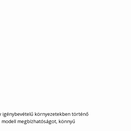
nagy igénybevételű környezetekben történő
z a modell megbízhatóságot, könnyű