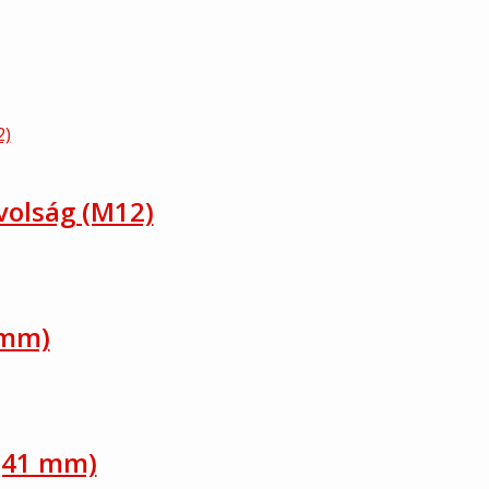
volság (M12)
 mm)
 (41 mm)