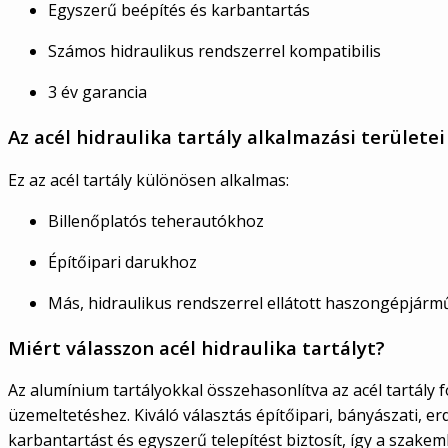
Egyszerű beépítés és karbantartás
Számos hidraulikus rendszerrel kompatibilis
3 év garancia
Az acél hidraulika tartály alkalmazási területei
Ez az acél tartály különösen alkalmas:
Billenőplatós teherautókhoz
Építőipari darukhoz
Más, hidraulikus rendszerrel ellátott haszongépjár
Miért válasszon acél hidraulika tartályt?
Az alumínium tartályokkal összehasonlítva az acél tartály 
üzemeltetéshez. Kiváló választás építőipari, bányászati, 
karbantartást és egyszerű telepítést biztosít, így a szake