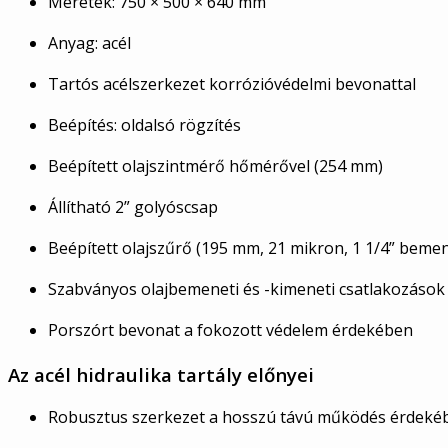
Méretek: 750 × 500 × 640 mm
Anyag: acél
Tartós acélszerkezet korrózióvédelmi bevonattal
Beépítés: oldalsó rögzítés
Beépített olajszintmérő hőmérővel (254 mm)
Állítható 2” golyóscsap
Beépített olajszűrő (195 mm, 21 mikron, 1 1/4” bemen
Szabványos olajbemeneti és -kimeneti csatlakozások 
Porszórt bevonat a fokozott védelem érdekében
Az acél hidraulika tartály előnyei
Robusztus szerkezet a hosszú távú működés érdeké