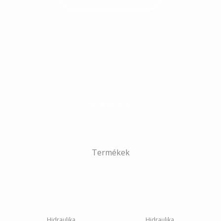
Termékek
Hidraulika
Hidraulika