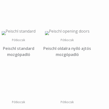
Pótkocsik
Pótkocsik
Peischl standard
Peischl oldalra nyíló ajtós
mozgópadló
mozgópadló
Pótkocsik
Pótkocsik