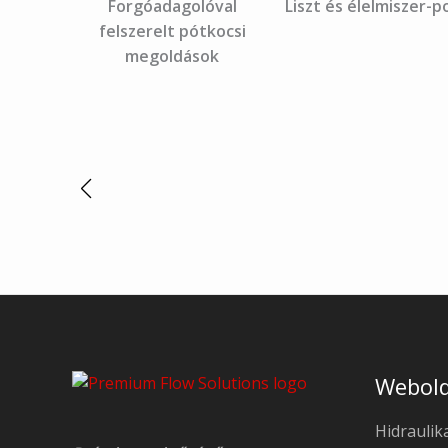
Forgóadagolóval
Liszt és élelmiszer-p
felszerelt pótkocsi
megoldások
Webold
Hidraulik