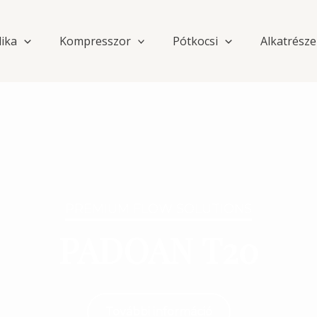
lika
Kompresszor
Pótkocsi
Alkatrésze
PREMIUM FLOW SOLUTIONS
PADOAN T20
További információ