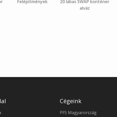
or
Felépítmények
20 lábas SWAP konténer
alváz
al
Cégeink
a
PFS Magyarország