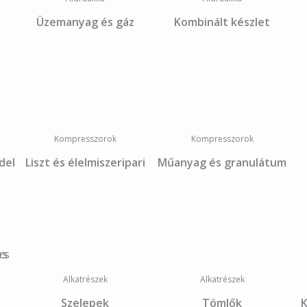
Üzemanyag és gáz
Kombinált készlet
Kompresszorok
Kompresszorok
del
Liszt és élelmiszeripari
Műanyag és granulátum
Alkatrészek
Alkatrészek
Szelepek
Tömlők
K