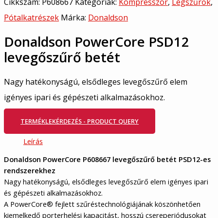
Cikkszám:
P608667
Kategóriák:
Kompresszor
,
Légszűrők
,
Pótalkatrészek
Márka:
Donaldson
Donaldson PowerCore PSD12
levegőszűrő betét
Nagy hatékonyságú, elsődleges levegőszűrő elem
igényes ipari és gépészeti alkalmazásokhoz.
TERMÉKLEKÉRDEZÉS - PRODUCT QUERY
Leírás
Donaldson PowerCore P608667 levegőszűrő betét PSD12-es
rendszerekhez
Nagy hatékonyságú, elsődleges levegőszűrő elem igényes ipari
és gépészeti alkalmazásokhoz.
A PowerCore® fejlett szűréstechnológiájának köszönhetően
kiemelkedő porterhelési kapacitást, hosszú csereperiódusokat