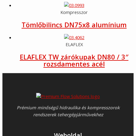
Kompresszor
Tömlőbilincs DN75x8 alumínium
ELAFLEX
ELAFLEX TW zárókupak DN80 / 3″
rozsdamentes acél
Prémium minőségű hidraulika és kompresszorok
rendszerek tehergépjárművekhez
Weboldal