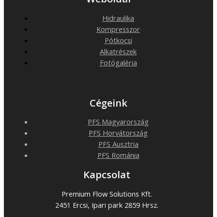
Hidraulika
Kompresszor
Pótkocsi
Alkatrészek
Fotógaléria
Cégeink
PFS Magyarország
PFS Horvátország
PFS Ausztria
PFS Románia
Kapcsolat
Premium Flow Solutions Kft.
2451 Ercsi, Ipari park 2859 Hrsz.