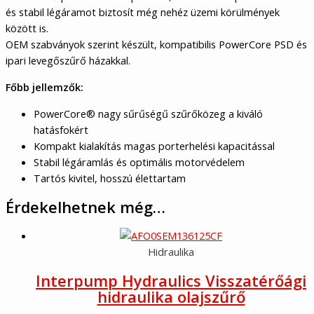
és stabil légáramot biztosít még nehéz üzemi körülmények
között is.
OEM szabványok szerint készült, kompatibilis PowerCore PSD és
ipari levegőszűrő házakkal.
Főbb jellemzők:
PowerCore® nagy sűrűségű szűrőközeg a kiváló
hatásfokért
Kompakt kialakítás magas porterhelési kapacitással
Stabil légáramlás és optimális motorvédelem
Tartós kivitel, hosszú élettartam
Érdekelhetnek még…
Hidraulika
Interpump Hydraulics Visszatérőági
hidraulika olajszűrő