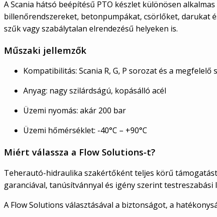
A Scania hátsó beépítésű PTO készlet különösen alkalmas 
billenőrendszereket, betonpumpákat, csörlőket, darukat és
szűk vagy szabálytalan elrendezésű helyeken is.
Műszaki jellemzők
Kompatibilitás: Scania R, G, P sorozat és a megfelelő
Anyag: nagy szilárdságú, kopásálló acél
Üzemi nyomás: akár 200 bar
Üzemi hőmérséklet: -40°C – +90°C
Miért válassza a Flow Solutions-t?
Teherautó-hidraulika szakértőként teljes körű támogatást 
garanciával, tanúsítvánnyal és igény szerint testreszabási
A Flow Solutions választásával a biztonságot, a hatékonys