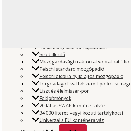
Liszt és élelmiszeripari
Folyékony élelmiszer
Műanyag és granulátum
Pótkocsi
Cement és építőipari poranyagok
Takarmány szállító félpótkocsi
Siló billentő
Mezőgazdasági traktorral vontatható ko
Peischl standard mozgópadló
Peischl oldalra nyíló ajtós mozgópadló
Forgóadagolóval felszerelt pótkocsi meg
Liszt és élelmiszer-por
Felépítmények
Kezdőlap
/
Bolt
/
Hidraulika
/
PTO
/ PTO készlet Scan
20 lábas SWAP konténer alváz
34 000 literes vegyi közúti tartálykocsi
beépítés
Univerzális EU konténeralváz
Kategória:
PTO
Márka:
Interpump Hydraulics