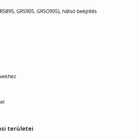
RS895, GRS905, GRSO905), hátsó beépítés
űvekhez
el
si területei