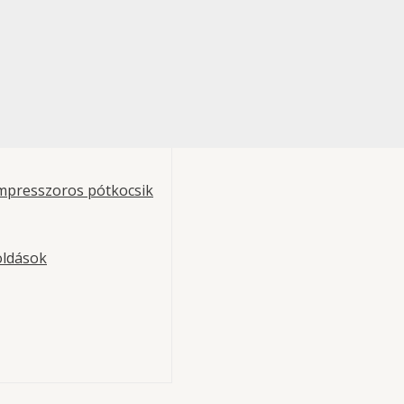
mpresszoros pótkocsik
oldások
ia – hátsó