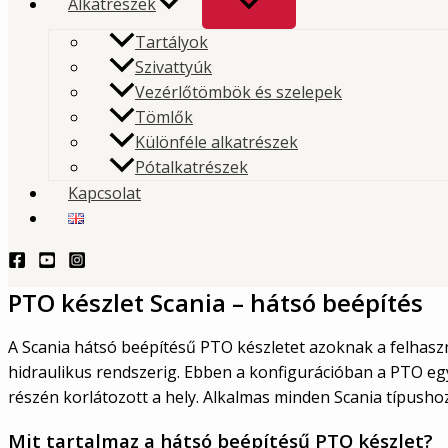
Alkatrészek
PTO készlet Scania – hátsó be
Tartályok
Szivattyúk
The PTO clutch set for Scania – rear installation has
Vezérlőtömbök és szelepek
Tömlők
for users who require reliable and precise power tran
Különféle alkatrészek
gearbox to the hydraulic system.
Pótalkatrészek
Kapcsolat
TERMÉKLEKÉRDEZÉS - PRODUCT QUERY
Leírás
PTO készlet Scania – hátsó beépítés
A Scania hátsó beépítésű PTO készletet azoknak a felhaszná
hidraulikus rendszerig. Ebben a konfigurációban a PTO egy
részén korlátozott a hely. Alkalmas minden Scania típush
Mit tartalmaz a hátsó beépítésű PTO készlet?