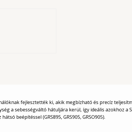
építés
 been developed
sfer from the
lóknak fejlesztették ki, akik megbízható és precíz teljesít
ség a sebességváltó hátuljára kerül, így ideális azokhoz a 
oz hátsó beépítéssel (GRS895, GRS905, GRSO905).