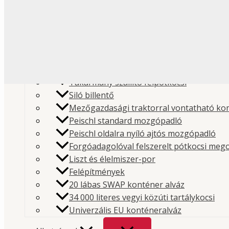
Liszt és élelmiszeripari
Folyékony élelmiszer
Műanyag és granulátum
Pótkocsi
Cement és építőipari poranyagok
Takarmány szállító félpótkocsi
Siló billentő
Mezőgazdasági traktorral vontatható ko
Peischl standard mozgópadló
Peischl oldalra nyíló ajtós mozgópadló
Forgóadagolóval felszerelt pótkocsi meg
Liszt és élelmiszer-por
Kezdőlap
/
Bolt
/
Hidraulika
/
PTO
/ PTO készlet Volv
Felépítmények
20 lábas SWAP konténer alváz
kivitelhez
34 000 literes vegyi közúti tartálykocsi
Kategória:
PTO
Márka:
Interpump Hydraulics
Univerzális EU konténeralváz