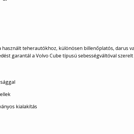
okra használt teherautókhoz, különösen billenőplatós, darus 
edést garantál a Volvo Cube típusú sebességváltóval szerelt
ósággal
ellek
ványos kialakítás