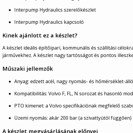
Interpump Hydraulics szerelőkészlet
Interpump Hydraulics kapcsoló
Kinek ajánlott ez a készlet?
A készlet ideális építőipari, kommunális és szállítási cél
járművekhez. A készlet nagy tartósságot és pontos illeszk
Műszaki jellemzők
Anyag: edzett acél, nagy nyomás- és hőmérséklet-áll
Kompatibilitás: Volvo F, FL, N sorozat és hasonló mod
PTO kimenet: a Volvo specifikációnak megfelelő szab
Üzemi nyomás: akár 200 bar (a szivattyútól függően)
A készlet megvásárlásának előnyei