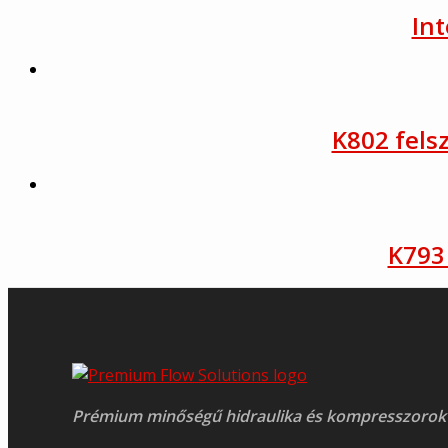
Int
K802 fels
K793
Prémium minőségű hidraulika és kompresszorok