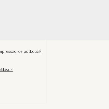
mpresszoros pótkocsik
oldások
o – Cube