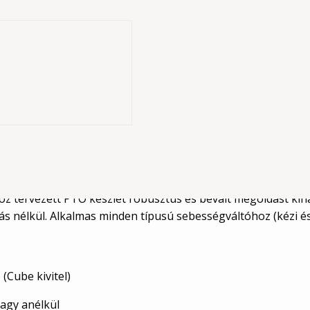
elhez
 a Cube típusú
ék.
 Megbízható megoldás Volvo teherautók
oz tervezett PTO készlet robusztus és bevált megoldást kín
 nélkül. Alkalmas minden típusú sebességváltóhoz (kézi és 
(Cube kivitel)
vagy anélkül