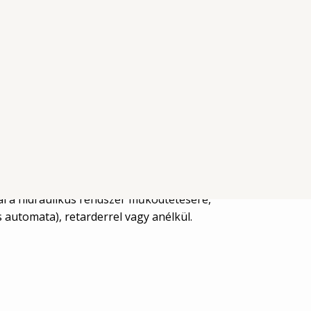
hoz
ál a hidraulikus rendszer működtetésére,
automata), retarderrel vagy anélkül.