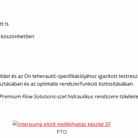
t is
k köszönhetően
tást és az Ön teherautó-specifikációjához igazított testres
asztásában és az optimális rendszerfunkció biztosításában.
 Premium Flow Solutions-szel hidraulikus rendszere tökélet
PTO