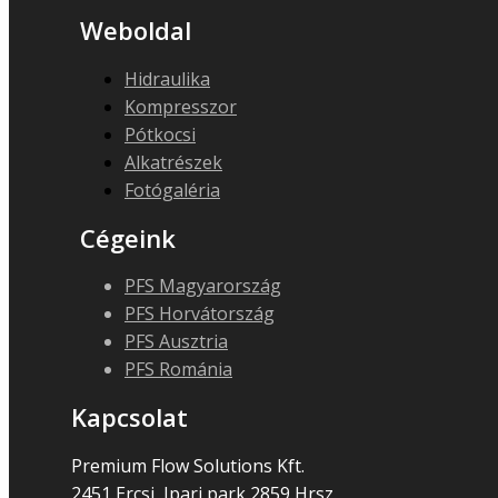
Weboldal
Hidraulika
Kompresszor
Pótkocsi
Alkatrészek
Fotógaléria
Cégeink
PFS Magyarország
PFS Horvátország
PFS Ausztria
PFS Románia
Kapcsolat
Premium Flow Solutions Kft.
2451 Ercsi, Ipari park 2859 Hrsz.