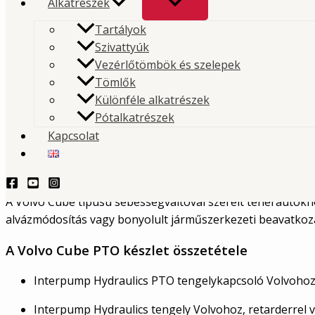
PTO készlet Volvo – Cube kivit
Alkatrészek
Tartályok
A Volvo Cube kivitelű PTO tengelykapcsoló készletet
Szivattyúk
Vezérlőtömbök és szelepek
sebességváltóval szerelt Volvo teherautókhoz tervezt
Tömlők
Különféle alkatrészek
TERMÉKLEKÉRDEZÉS - PRODUCT QUERY
Pótalkatrészek
Kapcsolat
Leírás
PTO készlet Volvo Cube kivitelhez –
A Volvo Cube típusú sebességváltóval szerelt teherautókh
alvázmódosítás vagy bonyolult járműszerkezeti beavatkozás
A Volvo Cube PTO készlet összetétele
Interpump Hydraulics PTO tengelykapcsoló Volvohoz 
Interpump Hydraulics tengely Volvohoz, retarderrel 