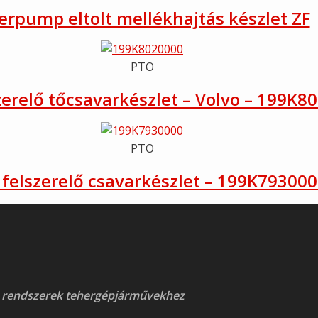
erpump eltolt mellékhajtás készlet ZF
PTO
zerelő tőcsavarkészlet – Volvo – 199K8
PTO
 felszerelő csavarkészlet – 199K79300
 rendszerek tehergépjárművekhez