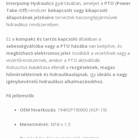
Interpump Hydraulics
gyártásában, amelyet a
PTO (Power
Take-Off)
rendszer
bekapcsolt vagy kikapcsolt
állapotának jelzésére
terveztek haszongépjárművek
hidraulikus rendszereiben.
Ez a
kompakt és tartós kapcsoló
általában a
sebességváltóba vagy a PTO házába
van beépítve, és
megbízható elektromos jelet
továbbít a vezetőnek vagy a
vezérlőrendszernek, amikor a PTO aktiválódik.
Robusztus kialakítása ellenáll a
rezgéseknek, magas
hőmérsékletnek és hidraulikaolajnak
, így
ideális a nagy
igénybevételű hidraulikus alkalmazásokhoz
.
Fő jellemzők:
OEM hivatkozás:
194KSP190000 (KSP-19)
Menetméret:
M18 x 1.5