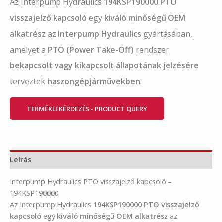
Az Interpump Hydraulics
194KSP190000 PTO
visszajelző kapcsoló
egy
kiváló minőségű OEM
alkatrész
az
Interpump Hydraulics
gyártásában,
amelyet a
PTO (Power Take-Off)
rendszer
bekapcsolt vagy kikapcsolt állapotának jelzésére
terveztek
haszongépjárművekben
.
TERMÉKLEKÉRDEZÉS - PRODUCT QUERY
Leírás
Interpump Hydraulics PTO visszajelző kapcsoló –
194KSP190000
Az Interpump Hydraulics
194KSP190000 PTO visszajelző
kapcsoló
egy
kiváló minőségű OEM alkatrész
az