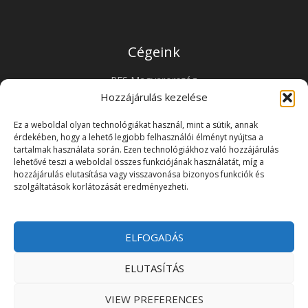
Cégeink
PFS Magyarország
PFS Horvátország
Hozzájárulás kezelése
PFS Ausztria
Ez a weboldal olyan technológiákat használ, mint a sütik, annak
PFS Románia
érdekében, hogy a lehető legjobb felhasználói élményt nyújtsa a
Kapcsolat
tartalmak használata során. Ezen technológiákhoz való hozzájárulás
lehetővé teszi a weboldal összes funkciójának használatát, míg a
hozzájárulás elutasítása vagy visszavonása bizonyos funkciók és
Premium Flow Solutions Kft.
szolgáltatások korlátozását eredményezheti.
2451 Ercsi, Ipari park 2859 Hrsz.
ELFOGADÁS
Copyright © 2026 | Premium Flow Solutions Kft.
ELUTASÍTÁS
Adatkezelési tájékoztató
Felhasználási feltételek
VIEW PREFERENCES