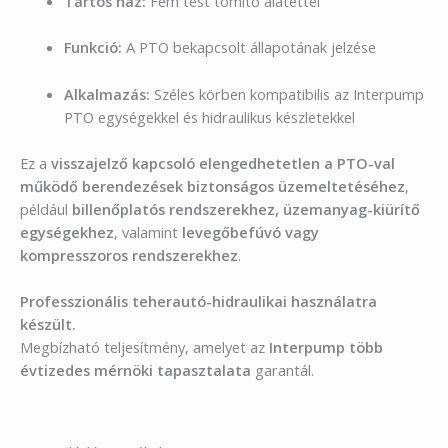
Tartós ház:
Fém test tömítő alátéttel
Funkció:
A PTO bekapcsolt állapotának jelzése
Alkalmazás:
Széles körben kompatibilis az Interpump
PTO egységekkel és hidraulikus készletekkel
Ez a
visszajelző kapcsoló elengedhetetlen a PTO-val
működő berendezések biztonságos üzemeltetéséhez
,
például
billenőplatós rendszerekhez, üzemanyag-kiürítő
egységekhez
, valamint
levegőbefúvó vagy
kompresszoros rendszerekhez
.
Professzionális teherautó-hidraulikai használatra
készült.
Megbízható teljesítmény, amelyet az
Interpump több
évtizedes mérnöki tapasztalata
garantál.