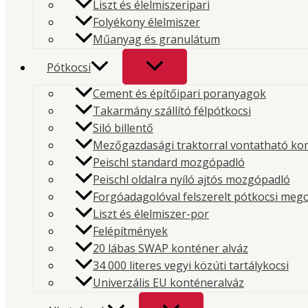
Liszt és élelmiszeripari
Folyékony élelmiszer
Interpump egyenes mellékhajtás 
Műanyag és granulátum
Pótkocsi
Cement és építőipari poranyagok
Interpump eltol­t mellékhajtás Me
Takarmány szállító félpótkocsi
Siló billentő
Mezőgazdasági traktorral vontatható ko
Peischl standard mozgópadló
Peischl oldalra nyíló ajtós mozgópadló
Forgóadagolóval felszerelt pótkocsi meg
Liszt és élelmiszer-por
Prémium minőségű hidraulika és kompresszorok
Felépítmények
20 lábas SWAP konténer alváz
Weboldal
34 000 literes vegyi közúti tartálykocsi
Univerzális EU konténeralváz
Hidraulika
Kompresszor