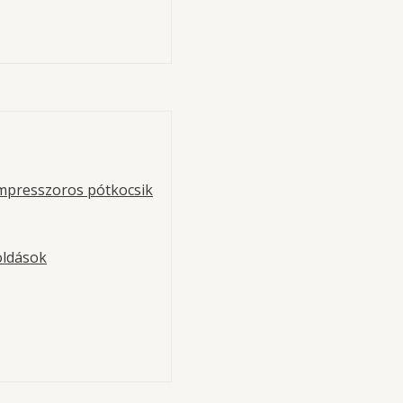
Mercedes váltóra– 1:1 áttétel – 800 
Mercedes Benz
rcedes váltóra – 1:1,57 áttétel – 400 
mpresszoros pótkocsik
oldások
 rendszerek tehergépjárművekhez