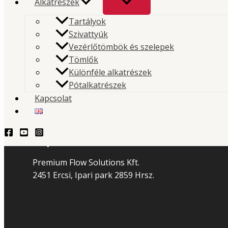
Alkatrészek
Pótkocsi
Tartályok
Alkatrészek
Szivattyúk
Fotógaléria
Vezérlőtömbök és szelepek
Cégeink
Tömlők
Különféle alkatrészek
PFS Magyarország
Pótalkatrészek
PFS Horvátország
Kapcsolat
PFS Ausztria
PFS Románia
Kapcsolat
Premium Flow Solutions Kft.
2451 Ercsi, Ipari park 2859 Hrsz.