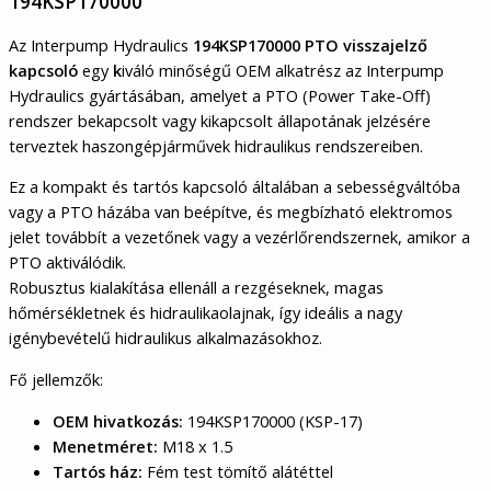
194KSP170000
Az Interpump Hydraulics
194KSP170000 PTO visszajelző
kapcsoló
egy
k
iváló minőségű OEM alkatrész az Interpump
Hydraulics gyártásában, amelyet a PTO (Power Take-Off)
rendszer bekapcsolt vagy kikapcsolt állapotának jelzésére
terveztek haszongépjárművek hidraulikus rendszereiben.
Ez a kompakt és tartós kapcsoló általában a sebességváltóba
vagy a PTO házába van beépítve, és megbízható elektromos
jelet továbbít a vezetőnek vagy a vezérlőrendszernek, amikor a
PTO aktiválódik.
Robusztus kialakítása ellenáll a rezgéseknek, magas
hőmérsékletnek és hidraulikaolajnak, így ideális a nagy
igénybevételű hidraulikus alkalmazásokhoz.
Fő jellemzők:
OEM hivatkozás:
194KSP170000 (KSP-17)
Menetméret:
M18 x 1.5
Tartós ház:
Fém test tömítő alátéttel