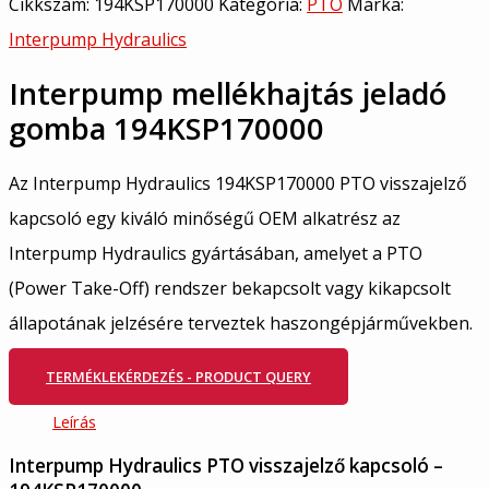
Cikkszám:
194KSP170000
Kategória:
PTO
Márka:
Interpump Hydraulics
Interpump mellékhajtás jeladó
gomba 194KSP170000
Az Interpump Hydraulics 194KSP170000 PTO visszajelző
kapcsoló egy kiváló minőségű OEM alkatrész az
Interpump Hydraulics gyártásában, amelyet a PTO
(Power Take-Off) rendszer bekapcsolt vagy kikapcsolt
állapotának jelzésére terveztek haszongépjárművekben.
TERMÉKLEKÉRDEZÉS - PRODUCT QUERY
Leírás
Interpump Hydraulics PTO visszajelző kapcsoló –