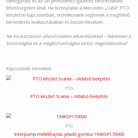
támogatást és az Ön járművéhez igazított testreszabási
lehetőségeket kínál. Ha bizonytalan a Mercedes „Cube” PTO
készlettel kapcsolatban, technikusaink segítenek a megfelelő
berendezés kiválasztásában és beszerelésében.
Ne kockáztasson ellenőrizetlen alkatrészekkel – fektessen a
biztonságba és a megbízhatóságba tartós megoldásokkal!
Kapcsolódó termékek
PTO
PTO készlet Scania – oldalsó beépítés
PTO
Interpump mellékhajtás jeladó gomba 194KSP170000