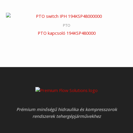
PTO
PTO kapcsoló 194KSP480000
Prémium minőségű hidraulika és kompresszorok
rendszerek tehergépjárművekhez