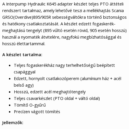
A Interpump Hydraulic K645 adapter készlet teljes PTO áttételi
rendszert tartalmaz, amely lehetővé teszi a mellékhajtás Scania
GRSO(Overdive)895/905R sebességváltókra történő biztonságos
és hatékony csatlakoztatását. A készlet edzett fogaskerék-
meghajtású tengelyt (895 vűltó esetén rövid, 905 esetén hosszú)
használ a nyomaték átvitelére, nagyfokú megbízhatósággal és
hosszú élettartammal.
A készlet tartalma:
Teljes fogaskerékház nagy terhelhetőségű beépített
csapággyal
Edzett, hornyolt csatlakozóperem (alumínium ház + acél
belső agy)
Hosszú, edzett acél meghajtótengely
Teljes csavarkészlet (PTO oldal + váltó oldal)
Tömítő O-gyűrű
Precízen vágott tömítés
Jellemzők: