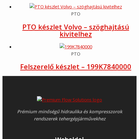
PTO
PTO készlet Volvo – szöghajtású
kivitelhez
PTO
Felszerelő készlet – 199K7840000
Prémium minőségű hidraulika és kompresszorok
rendszerek tehergépjárművekhez