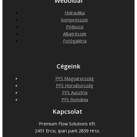
Weboldal
Hidraulika
Kompresszor
Pótkocsi
Alkatrészek
Fotógaléria
Cégeink
PFS Magyarország
PFS Horvátország
PFS Ausztria
PFS Románia
Kapcsolat
Premium Flow Solutions Kft.
2451 Ercsi, Ipari park 2859 Hrsz.