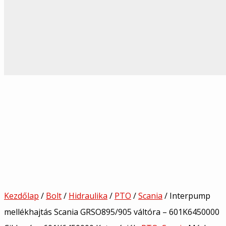
Kezdőlap
/
Bolt
/
Hidraulika
/
PTO
/
Scania
/ Interpump
mellékhajtás Scania GRSO895/905 váltóra – 601K6450000