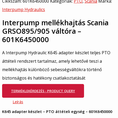
Cikkszám:
601K6450000
Kategóriák:
PTO
,
Scania
Márka:
Interpump Hydraulics
Interpump mellékhajtás Scania
GRSO895/905 váltóra –
601K6450000
A Interpump Hydraulic K645 adapter készlet teljes PTO
áttételi rendszert tartalmaz, amely lehetővé teszi a
mellékhajtás különböző sebességváltókra történő
biztonságos és hatékony csatlakoztatását
TERMÉKLEKÉRDEZÉS - PRODUCT QUERY
Leírás
K645 adapter készlet – PTO áttételi egység – 601K6450000