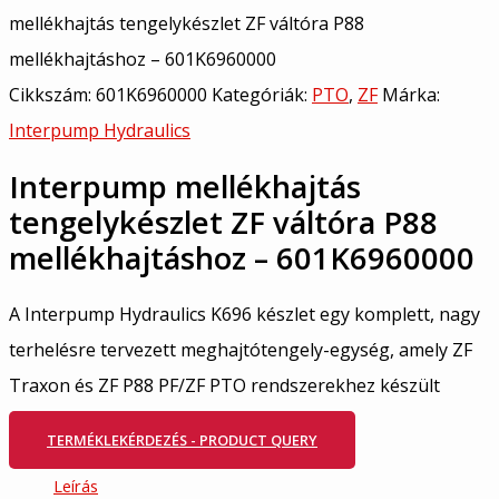
mellékhajtás tengelykészlet ZF váltóra P88
mellékhajtáshoz – 601K6960000
Cikkszám:
601K6960000
Kategóriák:
PTO
,
ZF
Márka:
Interpump Hydraulics
Interpump mellékhajtás
tengelykészlet ZF váltóra P88
mellékhajtáshoz – 601K6960000
A Interpump Hydraulics K696 készlet egy komplett, nagy
terhelésre tervezett meghajtótengely-egység, amely ZF
Traxon és ZF P88 PF/ZF PTO rendszerekhez készült
TERMÉKLEKÉRDEZÉS - PRODUCT QUERY
Leírás