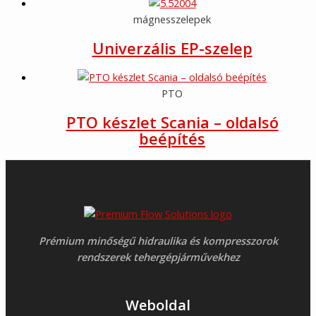
mágnesszelepek
Univerzális EP-szelep
PTO
PTO készlet Scania – oldalsó
beépítés
Prémium minőségű hidraulika és kompresszorok
rendszerek tehergépjárművekhez
Weboldal