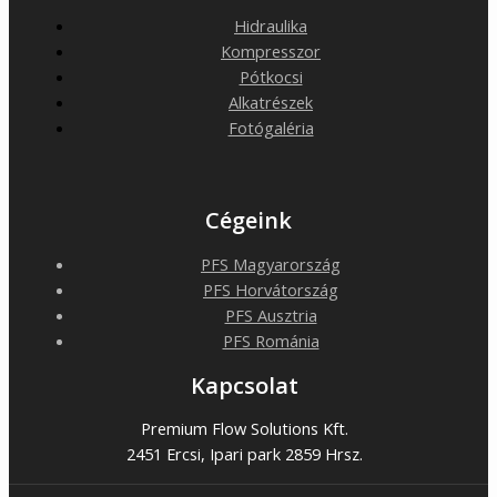
Hidraulika
Kompresszor
Pótkocsi
Alkatrészek
Fotógaléria
Cégeink
PFS Magyarország
PFS Horvátország
PFS Ausztria
PFS Románia
Kapcsolat
Premium Flow Solutions Kft.
2451 Ercsi, Ipari park 2859 Hrsz.