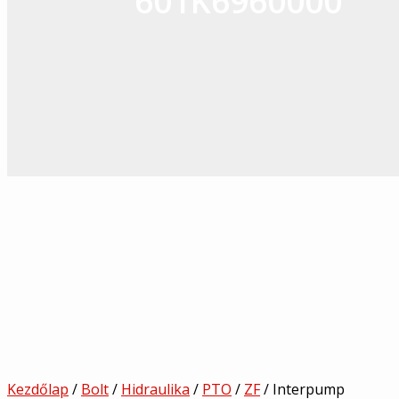
601K6960000
Kezdőlap
/
Bolt
/
Hidraulika
/
PTO
/
ZF
/ Interpump