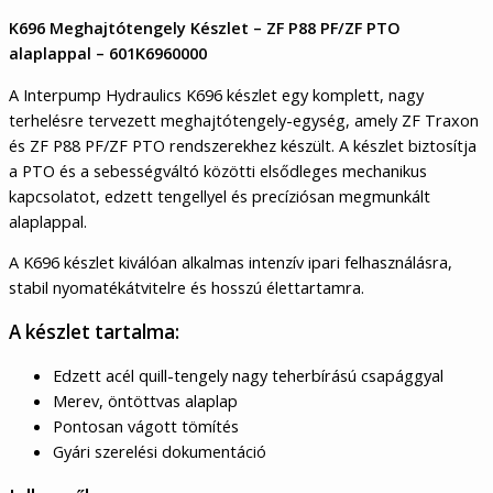
K696 Meghajtótengely Készlet – ZF P88 PF/ZF PTO
alaplappal – 601K6960000
A Interpump Hydraulics K696 készlet egy komplett, nagy
terhelésre tervezett meghajtótengely-egység, amely ZF Traxon
és ZF P88 PF/ZF PTO rendszerekhez készült. A készlet biztosítja
a PTO és a sebességváltó közötti elsődleges mechanikus
kapcsolatot, edzett tengellyel és precíziósan megmunkált
alaplappal.
A K696 készlet kiválóan alkalmas intenzív ipari felhasználásra,
stabil nyomatékátvitelre és hosszú élettartamra.
A készlet tartalma:
Edzett acél quill-tengely nagy teherbírású csapággyal
Merev, öntöttvas alaplap
Pontosan vágott tömítés
Gyári szerelési dokumentáció