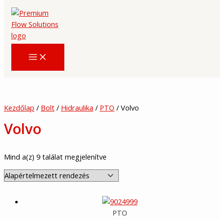
Skip
to
content
Kezdőlap
/
Bolt
/
Hidraulika
/
PTO
/ Volvo
Volvo
Mind a(z) 9 találat megjelenítve
PTO