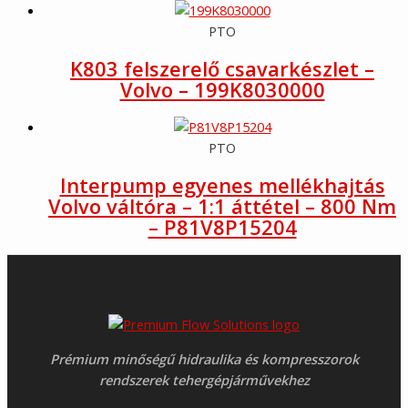
PTO
K803 felszerelő csavarkészlet –
Volvo – 199K8030000
PTO
Interpump egyenes mellékhajtás
Volvo váltóra – 1:1 áttétel – 800 Nm
– P81V8P15204
Prémium minőségű hidraulika és kompresszorok
rendszerek tehergépjárművekhez