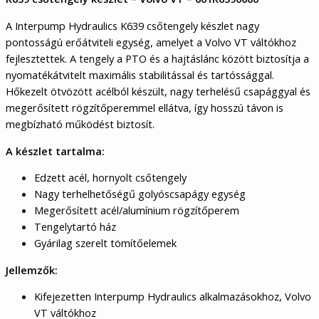
A Interpump Hydraulics K639 csőtengely készlet nagy
pontosságú erőátviteli egység, amelyet a Volvo VT váltókhoz
fejlesztettek. A tengely a PTO és a hajtáslánc között biztosítja a
nyomatékátvitelt maximális stabilitással és tartóssággal.
Hőkezelt ötvözött acélból készült, nagy terhelésű csapággyal és
megerősített rögzítőperemmel ellátva, így hosszú távon is
megbízható működést biztosít.
A készlet tartalma:
Edzett acél, hornyolt csőtengely
Nagy terhelhetőségű golyóscsapágy egység
Megerősített acél/alumínium rögzítőperem
Tengelytartó ház
Gyárilag szerelt tömítőelemek
Jellemzők:
Kifejezetten Interpump Hydraulics alkalmazásokhoz, Volvo
VT váltókhoz