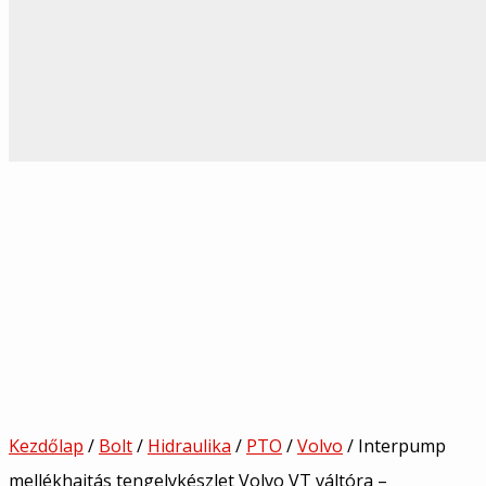
Kezdőlap
/
Bolt
/
Hidraulika
/
PTO
/
Volvo
/ Interpump
mellékhajtás tengelykészlet Volvo VT váltóra –