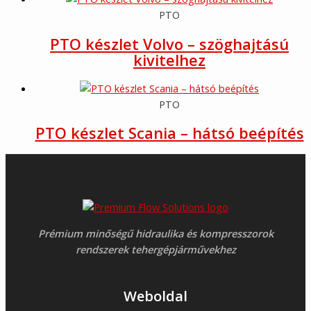
PTO
PTO készlet Volvo – szöghajtású
kivitelhez
PTO
PTO készlet Scania – hátsó beépítés
Prémium minőségű hidraulika és kompresszorok
rendszerek tehergépjárművekhez
Weboldal