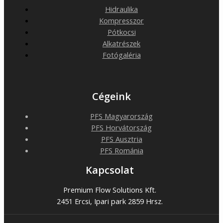
Hidraulika
Kompresszor
Pótkocsi
Alkatrészek
Fotógaléria
Cégeink
PFS Magyarország
PFS Horvátország
PFS Ausztria
PFS Románia
Kapcsolat
Premium Flow Solutions Kft.
2451 Ercsi, Ipari park 2859 Hrsz.