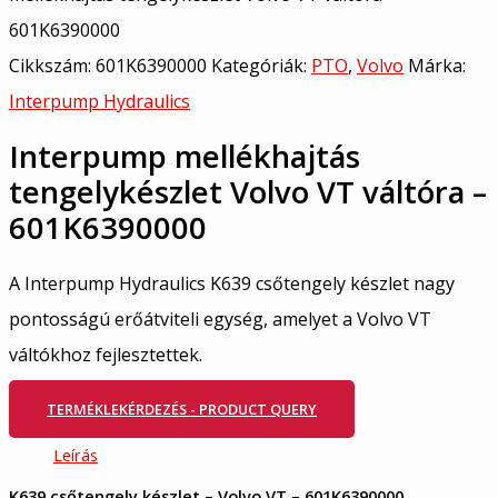
601K6390000
Cikkszám:
601K6390000
Kategóriák:
PTO
,
Volvo
Márka:
Interpump Hydraulics
Interpump mellékhajtás
tengelykészlet Volvo VT váltóra –
601K6390000
A Interpump Hydraulics K639 csőtengely készlet nagy
pontosságú erőátviteli egység, amelyet a Volvo VT
váltókhoz fejlesztettek.
TERMÉKLEKÉRDEZÉS - PRODUCT QUERY
Leírás
K639 csőtengely készlet – Volvo VT – 601K6390000