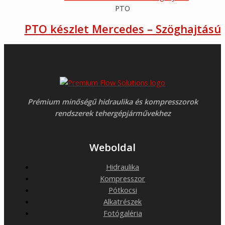
PTO
PTO készlet Mercedes – Szöghajtású
Prémium minőségű hidraulika és kompresszorok
rendszerek tehergépjárművekhez
Weboldal
Hidraulika
Kompresszor
Pótkocsi
Alkatrészek
Fotógaléria