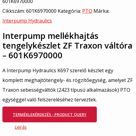
601K6970000
Cikkszám:
601K6970000
Kategória:
PTO
Márka:
Interpump Hydraulics
Interpump mellékhajtás
tengelykészlet ZF Traxon váltóra
– 601K6970000
A Interpump Hydraulics K697 szerelő készlet egy
komplett meghajtótengely- és rögzítőegység, amelyet ZF
Traxon sebességváltók (2423 típusú alkalmazások) PTO
egységgel való felszereléséhez terveztek.
TERMÉKLEKÉRDEZÉS - PRODUCT QUERY
Leírás