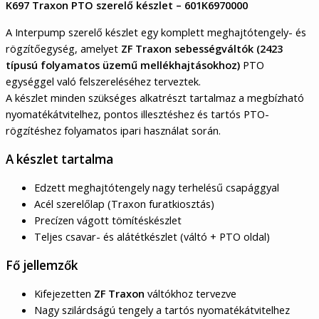
K697 Traxon PTO szerelő készlet – 601K6970000
A Interpump szerelő készlet egy komplett meghajtótengely- és
rögzítőegység, amelyet
ZF Traxon sebességváltók (2423
típusú folyamatos üzemű mellékhajtásokhoz)
PTO
egységgel való felszereléséhez terveztek.
A készlet minden szükséges alkatrészt tartalmaz a megbízható
nyomatékátvitelhez, pontos illesztéshez és tartós PTO-
rögzítéshez folyamatos ipari használat során.
A készlet tartalma
Edzett meghajtótengely nagy terhelésű csapággyal
Acél szerelőlap (Traxon furatkiosztás)
Precízen vágott tömítéskészlet
Teljes csavar- és alátétkészlet (váltó + PTO oldal)
Fő jellemzők
Kifejezetten
ZF Traxon
váltókhoz tervezve
Nagy szilárdságú tengely a tartós nyomatékátvitelhez